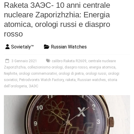
Raketa ЗАЭС- 10 anni centrale
nucleare Zaporizhzhia: Energia
atomica, orologi russi e diaspro
rosso
Sovietaly™
Russian Watches
3 Gennaio 2021
calibro Raketa R2609
,
centrale nucleare
Zaporizhzhia
,
collezionismo orologi
,
diaspro rosso
,
energia atomica
,
Nephrite
,
orologi commemorativi
,
orologi di pietra
,
orologi russi
,
orologi
sovietici
,
Petrodvorets Watch Factory
,
raketa
,
Russian watches
,
storia
dell'orologeria
,
ЗАЭС