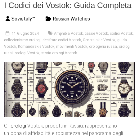
I Codici dei Vostok: Guida Completa
Sovietaly™
Russian Watches
11 Giugno 2024
Amphibia Vostok
,
casse Vostok
,
codici Vostok
,
collezionismo orologi
,
decifrare codici Vostok
,
Generalskie Vostok
,
guida
Vostok
,
Komandirskie Vostok
,
movimenti Vostok
,
orologeria russa
,
orologi
russi
,
orologi Vostok
,
storia orologi Vostok
Gli
orologi
Vostok, prodotti in Russia, rappresentano
un’icona di affidabilità e robustezza nel panorama degli