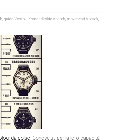
ok
,
guida Vostok
,
Komandirskie Vostok
,
movimenti Vostok
,
ologi da polso
. Conosciuti per la loro capacità