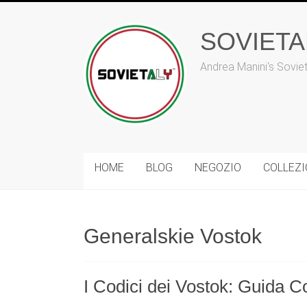
Vai
al
SOVIET
contenuto
Andrea Manini's Sovie
HOME
BLOG
NEGOZIO
COLLEZ
Generalskie Vostok
I Codici dei Vostok: Guida 