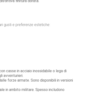
istintiva finitura dorata.
i gusti e preferenze estetiche:
on casse in acciaio inossidabile o lega di
li avventurieri.
dalle forze armate. Sono disponibili in versioni
iale in ambito militare. Spesso includono