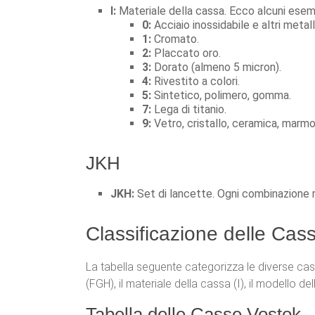
I:
Materiale della cassa. Ecco alcuni esem
0:
Acciaio inossidabile e altri metal
1:
Cromato.
2:
Placcato oro.
3:
Dorato (almeno 5 micron).
4:
Rivestito a colori.
5:
Sintetico, polimero, gomma.
7:
Lega di titanio.
9:
Vetro, cristallo, ceramica, marmo
JKH
JKH:
Set di lancette. Ogni combinazione r
Classificazione delle Cas
La tabella seguente categorizza le diverse cass
(FGH), il materiale della cassa (I), il modello de
Tabella delle Casse Vostok