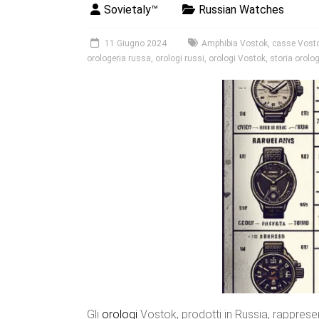
Sovietaly™
Russian Watches
11 Giugno 2024
Amphibia Vostok
,
casse Vost
orologeria russa
,
orologi russi
,
orologi Vostok
,
storia orolo
Gli
orologi
Vostok, prodotti in Russia, rapprese