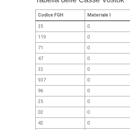
Codice FGH
Materiale I
35
0
119
0
71
0
47
0
32
0
937
0
96
0
25
0
02
0
42
0