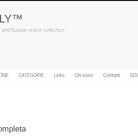
ALY™
t and Russian watch collection
IONE
CATEGORIE
Links
Chi sono
Contatti
SO
Completa