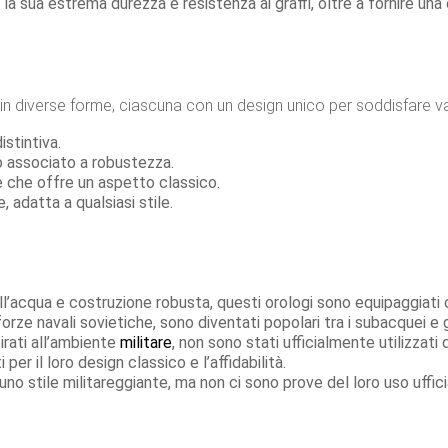
 la sua estrema durezza e resistenza ai graffi, oltre a fornire una d
in diverse forme, ciascuna con un design unico per soddisfare var
stintiva.
o associato a robustezza.
 che offre un aspetto classico.
 adatta a qualsiasi stile.
ll’acqua e costruzione robusta, questi orologi sono equipaggiati c
orze navali sovietiche, sono diventati popolari tra i subacquei e g
irati all’ambiente
militare
, non sono stati ufficialmente utilizzati 
er il loro design classico e l’affidabilità.
no stile militareggiante, ma non ci sono prove del loro uso uffic