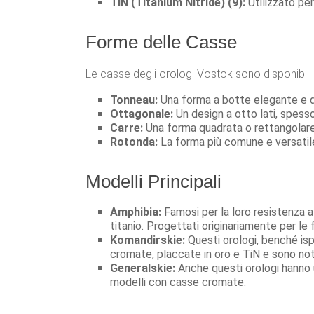
TiN (Titanium Nitride) (9):
Utilizzato per
Forme delle Casse
Le casse degli orologi Vostok sono disponibili 
Tonneau:
Una forma a botte elegante e di
Ottagonale:
Un design a otto lati, spess
Carre:
Una forma quadrata o rettangolare
Rotonda:
La forma più comune e versatile,
Modelli Principali
Amphibia:
Famosi per la loro resistenza a
titanio. Progettati originariamente per le f
Komandirskie:
Questi orologi, benché isp
cromate, placcate in oro e TiN e sono noti p
Generalskie:
Anche questi orologi hanno u
modelli con casse cromate.