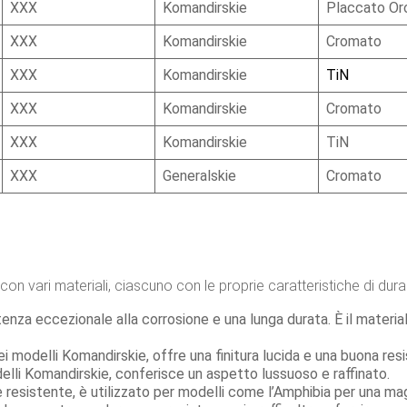
XXX
Komandirskie
Placcato Or
XXX
Komandirskie
Cromato
XXX
Komandirskie
TiN
XXX
Komandirskie
Cromato
XXX
Komandirskie
TiN
XXX
Generalskie
Cromato
n vari materiali, ciascuno con le proprie caratteristiche di durab
enza eccezionale alla corrosione e una lunga durata. È il materia
i modelli Komandirskie, offre una finitura lucida e una buona resi
elli Komandirskie, conferisce un aspetto lussuoso e raffinato.
resistente, è utilizzato per modelli come l’Amphibia per una ma