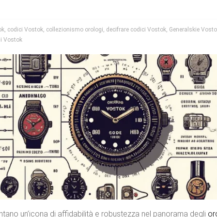
ok
,
codici Vostok
,
collezionismo orologi
,
decifrare codici Vostok
,
Generalskie Vost
gi Vostok
ntano un’icona di affidabilità e robustezza nel panorama degli
or