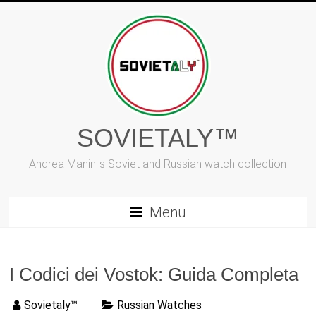
Vai
al
contenuto
SOVIETALY™
Andrea Manini's Soviet and Russian watch collection
Menu
I Codici dei Vostok: Guida Completa
Sovietaly™
Russian Watches