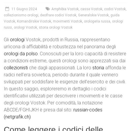
11 Giugno 2024
Amphibia Vostok
,
casse Vostok
,
codici Vostok
,
collezionismo orologi
,
decifrare codici Vostok
,
Generalskie Vostok
,
guida
Vostok
,
Komandirskie Vostok
,
movimenti Vostok
,
orologeria russa
,
orologi
russi
,
orologi Vostok
,
storia orologi Vostok
Gli
orologi
Vostok, prodotti in Russia, rappresentano
un’icona di affidabilità e robustezza nel panorama degli
orologi da polso
. Conosciuti per la loro capacità di resistere
a condizioni estreme, questi orologi sono apprezzati sia dai
collezionisti
che dagli appassionati. La loro
storia
affonda le
radici nell’era sovietica, periodo durante il quale vennero
sviluppati per soddisfare le esigenze dell’esercito e dei civili.
In questo saggio, esploreremo in dettaglio i codici
identificativi utilizzati per descrivere i movimenti e le casse
degli orologi Vostok. Per comodità, la notazione
ABCDE/FGHIJKH è presa dal sito:
russian-codes
(netgrafik.ch)
Come leggere i codici delle