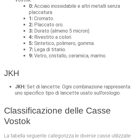
0:
Acciaio inossidabile e altri metalli senza
placcatura.
1:
Cromato.
2:
Placcato oro.
3:
Dorato (almeno 5 micron).
4:
Rivestito a colori.
5:
Sintetico, polimero, gomma.
7:
Lega di titanio.
9:
Vetro, cristallo, ceramica, marmo.
JKH
JKH:
Set di lancette. Ogni combinazione rappresenta
uno specifico tipo di lancette usato sull’orologio.
Classificazione delle Casse
Vostok
La tabella seguente categorizza le diverse casse utilizzate