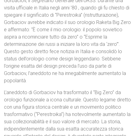
Gorbaciov, il Segretario Generale dell’URSS.
Durante una
visita ufficiale in Italia negli anni ’80
, quando gli fu chiesto di
spiegare il significato di “Perestroika” (ristrutturazione),
Gorbaciov avrebbe indicato il suo orologio Raketa Big Zero
e affermato: “È come il mio orologio: il popolo sovietico
aspira a ricominciare tutto da zero” o “Esprime la
determinazione dei russi a iniziare la loro vita da ‘zero'”.
Questo gesto diretto fece notizia in Italia e consolidò lo
status dell’orologio come design leggendario.
Sebbene
l’origine esatta del design preceda l’uso da parte di
Gorbaciov, l’aneddoto ne ha innegabilmente aumentato la
popolarità.
L’aneddoto di Gorbaciov
ha trasformato il “Big Zero” da
orologio funzionale a icona culturale. Questo legame diretto
con una figura storica centrale e un movimento politico
trasformativo (“Perestroika”) ha notevolmente aumentato la
sua collezionabilità e il suo valore di mercato.
La storia,
indipendentemente dalla sua esatta accuratezza storica