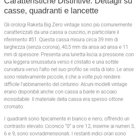
Caratteristiche Distintive: Dettagli su
casse, quadranti e lancette
Gli orologi Raketa Big Zero vintage sono più comunemente
caratterizzati da una cassa a cuscino, in particolare il
riferimento #51.
Questa cassa misura circa 39 mm di
larghezza (senza corona), 40,5 mm da ansa ad ansa e 11
mm di spessore.
Presenta una lunetta liscia a pressione con
una leggera smussatura verso il cristallo e una sottile
curvatura verso l’alto nel suo profilo se vista di lato.
Le anse
sono relativamente piccole, il che a volte può rendere
difficile l’abbinamento del cinturino.
Alcuni modelli vintage
erano disponibili anche con cassa a barile in acciaio
inossidabile.
Il materiale della cassa era spesso ottone
cromato.
I quadranti sono tipicamente in bianco e nero, offrendo un
contrasto elevato.
L’iconico “0” a ore 12, insieme ai numeri 3,
6 e 9, sono sovradimensionati.
I restanti indici orari sono