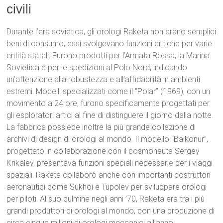
civili
Durante l’era sovietica, gli orologi Raketa non erano semplici
beni di consumo; essi svolgevano funzioni critiche per varie
entità statali.
Furono prodotti per l’Armata Rossa, la Marina
Sovietica e per le spedizioni al Polo Nord, indicando
un’attenzione alla robustezza e all’affidabilità in ambienti
estremi.
Modelli specializzati come il “Polar” (1969), con un
movimento a 24 ore, furono specificamente progettati per
gli esploratori artici al fine di distinguere il giorno dalla notte.
La fabbrica possiede inoltre la più grande collezione di
archivi di design di orologi al mondo.
Il modello “Baikonur”,
progettato in collaborazione con il cosmonauta Sergey
Krikalev, presentava funzioni speciali necessarie per i viaggi
spaziali.
Raketa collaborò anche con importanti costruttori
aeronautici come Sukhoi e Tupolev per sviluppare orologi
per piloti.
Al suo culmine negli anni ’70, Raketa era tra i più
grandi produttori di orologi al mondo, con una produzione di
circa cinque milioni di orologi meccanici all’anno.