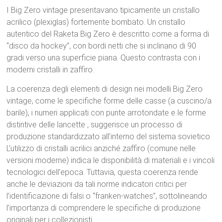
I Big Zero vintage presentavano tipicamente un cristallo
acrilico (plexiglas) fortemente bombato.
Un cristallo
autentico del Raketa Big Zero è descritto come a forma di
“disco da hockey”, con bordi netti che si inclinano di 90
gradi verso una superficie piana.
Questo contrasta con i
moderni cristalli in zaffiro.
La coerenza degli elementi di design nei modelli Big Zero
vintage, come le specifiche forme delle casse (a cuscino/a
barile), i numeri applicati con punte arrotondate
e le forme
distintive delle lancette
, suggerisce un processo di
produzione standardizzato all’interno del sistema sovietico.
L’utilizzo di cristalli acrilici
anziché zaffiro (comune nelle
versioni moderne) indica le disponibilità di materiali e i vincoli
tecnologici dell’epoca.
Tuttavia, questa coerenza rende
anche le deviazioni da tali norme indicatori critici per
l’identificazione di falsi o “franken-watches”, sottolineando
l’importanza di comprendere le specifiche di produzione
originali per i collezionisti.