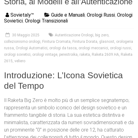
Storia, ai Modelli e all’Autenticazione
Sovietaly™
Guide e Manuali
,
Orologi Russi
,
Orologi
Sovietici
,
Orologi Transizionali
30 Maggio 2025
Autenticazione Orologi
,
big zero
,
collezionismo orologi
,
Finitura Cromata
,
Finitura Dorata
,
glasnost
,
orologeria
russa
,
Orologi Automatici
,
orologi da tasca
,
orologi meccanici
,
orologi russi
,
orologi sovietici
,
orologi vintage
,
perestroika
,
raketa
,
Raketa 2609.HA
,
Raketa
2615
,
veliero
Introduzione: L’Icona Sovietica
del Tempo
Il Raketa Big Zero è molto più di un semplice segnatempo;
rappresenta un simbolo iconico del design sovietico e un
frammento tangibile di storia.
La sua estetica distintiva e
minimalista, caratterizzata da numeri sovradimensionati e da
un prominente “0” in posizione delle ore 12, ha catturato
l’attenzione dei collezionisti di tutto il mondo.
Questo design,