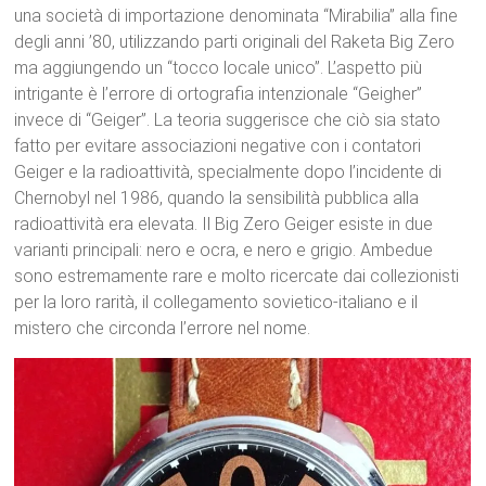
una società di importazione denominata “Mirabilia” alla fine
degli anni ’80, utilizzando parti originali del Raketa Big Zero
ma aggiungendo un “tocco locale unico”.
L’aspetto più
intrigante è l’errore di ortografia intenzionale “Geigher”
invece di “Geiger”.
La teoria suggerisce che ciò sia stato
fatto per evitare associazioni negative con i contatori
Geiger e la radioattività, specialmente dopo l’incidente di
Chernobyl nel 1986, quando la sensibilità pubblica alla
radioattività era elevata.
Il Big Zero Geiger esiste in due
varianti principali: nero e ocra, e nero e grigio.
Ambedue
sono estremamente rare e molto ricercate dai collezionisti
per la loro rarità, il collegamento sovietico-italiano e il
mistero che circonda l’errore nel nome.