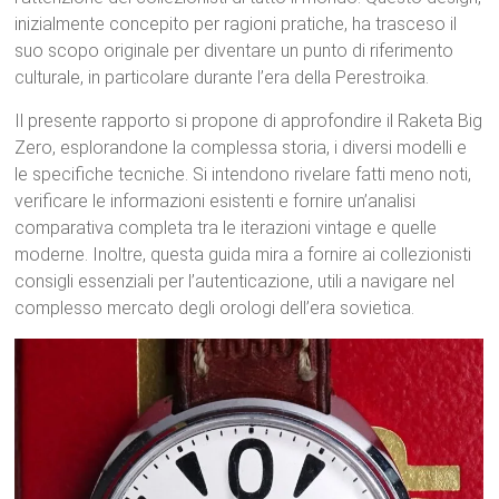
inizialmente concepito per ragioni pratiche, ha trasceso il
suo scopo originale per diventare un punto di riferimento
culturale, in particolare durante l’era della Perestroika.
Il presente rapporto si propone di approfondire il Raketa Big
Zero, esplorandone la complessa storia, i diversi modelli e
le specifiche tecniche. Si intendono rivelare fatti meno noti,
verificare le informazioni esistenti e fornire un’analisi
comparativa completa tra le iterazioni vintage e quelle
moderne. Inoltre, questa guida mira a fornire ai collezionisti
consigli essenziali per l’autenticazione, utili a navigare nel
complesso mercato degli orologi dell’era sovietica.