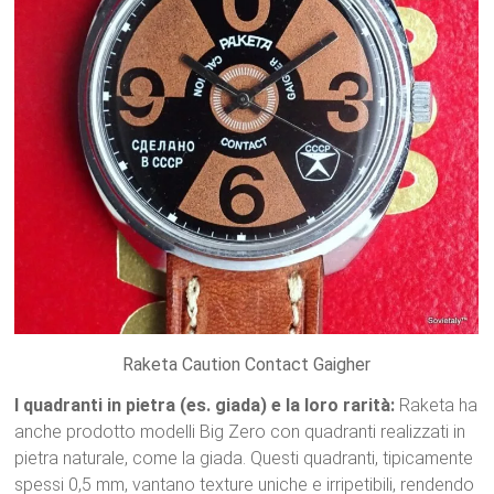
Raketa Caution Contact Gaigher
I quadranti in pietra (es. giada) e la loro rarità:
Raketa ha
anche prodotto modelli Big Zero con quadranti realizzati in
pietra naturale, come la giada.
Questi quadranti, tipicamente
spessi 0,5 mm, vantano texture uniche e irripetibili, rendendo