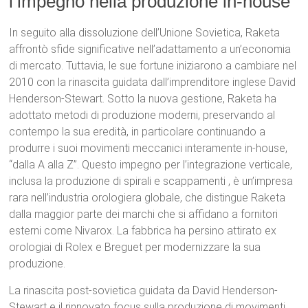
l’impegno nella produzione in-house
In seguito alla dissoluzione dell’Unione Sovietica, Raketa
affrontò sfide significative nell’adattamento a un’economia
di mercato.
Tuttavia, le sue fortune iniziarono a cambiare nel
2010 con la rinascita guidata dall’imprenditore inglese David
Henderson-Stewart.
Sotto la nuova gestione, Raketa ha
adottato metodi di produzione moderni, preservando al
contempo la sua eredità, in particolare continuando a
produrre i suoi movimenti meccanici interamente in-house,
“dalla A alla Z”.
Questo impegno per l’integrazione verticale,
inclusa la produzione di spirali e scappamenti
, è un’impresa
rara nell’industria orologiera globale, che distingue Raketa
dalla maggior parte dei marchi che si affidano a fornitori
esterni come Nivarox.
La fabbrica ha persino attirato ex
orologiai di Rolex e Breguet per modernizzare la sua
produzione.
La rinascita post-sovietica guidata da David Henderson-
Stewart
e il rinnovato focus sulla produzione di movimenti