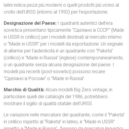
latini indica pezzi più moderni o quelli prodotti più vicino al
crollo dell’URSS (intorno al 1992) per l’esportazione.
Designazione del Paese:
I quadranti autentici dell’era
sovietica presentano tipicamente “Сделано в CCCP” (Made
in USSR in cirillico) per i modelli destinati al mercato interno
o “Made in USSR” per i modelli da esportazione.
Un segnale
di allarme per l’autenticità è un quadrante con “Paketa”
(cirillico) e “Made in Russia” (inglese) contemporaneamente,
o un quadrante senza alcuna designazione del paese.
I
modelli più recenti (post-sovietici) possono recare
“Сделано в России” o “Made in Russia”.
Marchio di Qualità:
Alcuni modelli Big Zero vintage, in
particolare quelli dei cataloghi del 1986, potrebbero
mostrare il sigillo di qualità statale dell’URSS.
Le variazioni nelle marcature del quadrante, come il “Paketa”
in cirillico rispetto al “Raketa” in latino, e “Made in USSR”
rispetto a “Made in Russia”
, fungono da marcatori linguistici