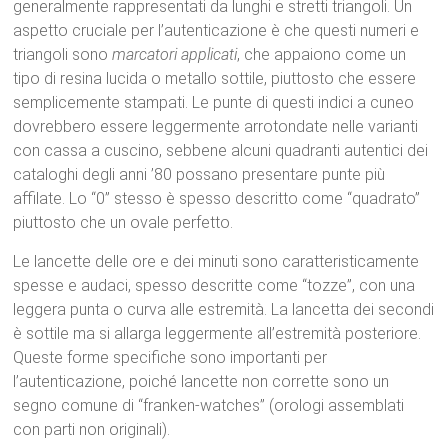
generalmente rappresentati da lunghi e stretti triangoli.
Un
aspetto cruciale per l’autenticazione è che questi numeri e
triangoli sono
marcatori applicati
, che appaiono come un
tipo di resina lucida o metallo sottile, piuttosto che essere
semplicemente stampati.
Le punte di questi indici a cuneo
dovrebbero essere leggermente arrotondate nelle varianti
con cassa a cuscino, sebbene alcuni quadranti autentici dei
cataloghi degli anni ’80 possano presentare punte più
affilate.
Lo “0” stesso è spesso descritto come “quadrato”
piuttosto che un ovale perfetto.
Le lancette delle ore e dei minuti sono caratteristicamente
spesse e audaci, spesso descritte come “tozze”, con una
leggera punta o curva alle estremità.
La lancetta dei secondi
è sottile ma si allarga leggermente all’estremità posteriore.
Queste forme specifiche sono importanti per
l’autenticazione, poiché lancette non corrette sono un
segno comune di “franken-watches” (orologi assemblati
con parti non originali).