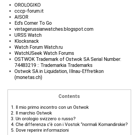
OROLOGIKO
cccp-forum.it
AISOR
Ed’s Corner To Go
vintagerussianwatches.blogspot.com
URSS Watch
Klocksnack
Watch Forum Watch.ru
WatchUSeek Watch Forums
OSTWOK Trademark of Ostwok SA Serial Number:
74483219 :: Trademarkia Trademarks
Ostwok SA in Liquidation, Illnau-Effretikon
(monetas.ch)
Contents
1.
Il mio primo incontro con un Ostwok
2.
Il marchio Ostwok
3.
Un orologio svizzero o russo?
4.
Che differenza c’è con i Vostok “normali Komandirskie?
5.
Dove reperire informazioni