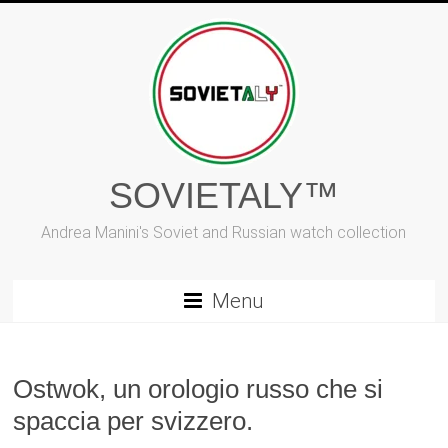
Vai
al
contenuto
SOVIETALY™
Andrea Manini's Soviet and Russian watch collection
Menu
Ostwok, un orologio russo che si
spaccia per svizzero.