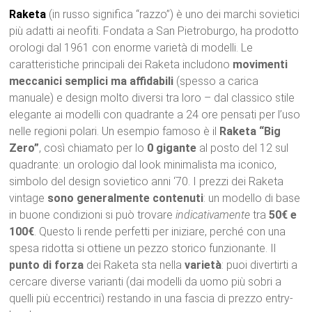
Raketa
(in russo significa “razzo”) è uno dei marchi sovietici
più adatti ai neofiti. Fondata a San Pietroburgo, ha prodotto
orologi dal 1961 con enorme varietà di modelli. Le
caratteristiche principali dei Raketa includono
movimenti
meccanici semplici ma affidabili
(spesso a carica
manuale) e design molto diversi tra loro – dal classico stile
elegante ai modelli con quadrante a 24 ore pensati per l’uso
nelle regioni polari. Un esempio famoso è il
Raketa “Big
Zero”
, così chiamato per lo
0 gigante
al posto del 12 sul
quadrante: un orologio dal look minimalista ma iconico,
simbolo del design sovietico anni ‘70. I prezzi dei Raketa
vintage
sono generalmente contenuti
: un modello di base
in buone condizioni si può trovare
indicativamente
tra
50€ e
100€
. Questo li rende perfetti per iniziare, perché con una
spesa ridotta si ottiene un pezzo storico funzionante. Il
punto di forza
dei Raketa sta nella
varietà
: puoi divertirti a
cercare diverse varianti (dai modelli da uomo più sobri a
quelli più eccentrici) restando in una fascia di prezzo entry-