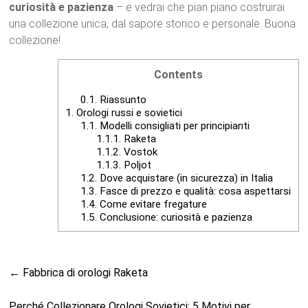
curiosità e pazienza
– e vedrai che pian piano costruirai
una collezione unica, dal sapore storico e personale. Buona
collezione!
Contents
0.1.
Riassunto
1.
Orologi russi e sovietici
1.1.
Modelli consigliati per principianti
1.1.1.
Raketa
1.1.2.
Vostok
1.1.3.
Poljot
1.2.
Dove acquistare (in sicurezza) in Italia
1.3.
Fasce di prezzo e qualità: cosa aspettarsi
1.4.
Come evitare fregature
1.5.
Conclusione: curiosità e pazienza
←
Fabbrica di orologi Raketa
Perché Collezionare Orologi Sovietici: 5 Motivi per