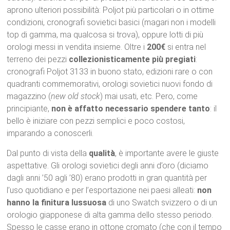
aprono ulteriori possibilità: Poljot più particolari o in ottime
condizioni, cronografi sovietici basici (magari non i modelli
top di gamma, ma qualcosa si trova), oppure lotti di più
orologi messi in vendita insieme. Oltre i
200€
si entra nel
terreno dei pezzi
collezionisticamente più pregiati
:
cronografi Poljot 3133 in buono stato, edizioni rare o con
quadranti commemorativi, orologi sovietici nuovi fondo di
magazzino (
new old stock
) mai usati, etc. Pero, come
principiante,
non è affatto necessario spendere tanto
: il
bello è iniziare con pezzi semplici e poco costosi,
imparando a conoscerli.
Dal punto di vista della
qualità
, è importante avere le giuste
aspettative. Gli orologi sovietici degli anni d’oro (diciamo
dagli anni ’50 agli ’80) erano prodotti in gran quantità per
l’uso quotidiano e per l’esportazione nei paesi alleati:
non
hanno la finitura lussuosa
di uno Swatch svizzero o di un
orologio giapponese di alta gamma dello stesso periodo.
Spesso le casse erano in ottone cromato (che con il tempo