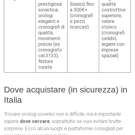
prestigiosa
(basici) fino
qualità
sovietica;
a 300€+
costruttiva
orologi
(cronografi
superiore;
eleganti e
o pezzi
valore
cronografi di
ricercati)
storico
qualità;
(cronografi
movimenti
celebri,
precisi (es.
legami con
cronografo
imprese
cal.3133);
spaziali).
finiture
curate.
Dove acquistare (in sicurezza) in
Italia
Trovare orologi sovietici non è difficile, ma è importante
sapere
dove cercare
, soprattutto se vuoi evitare brutte
sorprese. Ecco alcuni luoghi e piattaforme consigliati per