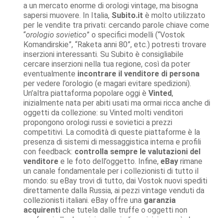
a un mercato enorme di orologi vintage, ma bisogna
sapersi muovere. In Italia,
Subito.it
è molto utilizzato
per le vendite tra privati: cercando parole chiave come
“
orologio sovietico
” o specifici modelli (“Vostok
Komandirskie”, “Raketa anni 80”, etc.) potresti trovare
inserzioni interessanti. Su Subito è consigliabile
cercare inserzioni nella tua regione, così da poter
eventualmente
incontrare il venditore di persona
per vedere l’orologio (e magari evitare spedizioni).
Un’altra piattaforma popolare oggi è
Vinted
,
inizialmente nata per abiti usati ma ormai ricca anche di
oggetti da collezione: su Vinted molti venditori
propongono orologi russi e sovietici a prezzi
competitivi. La comodità di queste piattaforme è la
presenza di sistemi di messaggistica interna e profili
con feedback:
controlla sempre le valutazioni del
venditore
e le foto dell’oggetto. Infine,
eBay
rimane
un canale fondamentale per i collezionisti di tutto il
mondo: su eBay trovi di tutto, dai Vostok nuovi spediti
direttamente dalla Russia, ai pezzi vintage venduti da
collezionisti italiani. eBay offre una
garanzia
acquirenti
che tutela dalle truffe o oggetti non