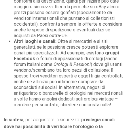
conformi alla descrizione, quindi per iniziare può dare
maggiore sicurezza. Ricorda però che su eBay alcuni
prezzi possono essere gonfiati (specialmente da
venditori internazionali che puntano ai collezionisti
occidentali); confronta sempre le offerte e considera
anche le spese di spedizione e eventuali dazi se
acquisti da Paesi extra-UE.
Altri luoghi e canali:
Oltre ai mercatini e ai siti
generalisti, se la passione cresce potresti esplorare
canali più specializzati. Ad esempio, esistono
gruppi
Facebook
o forum di appassionati di orologi (anche
forum italiani come
Orologi & Passioni
) dove gli utenti
vendono/scambiano tra loro pezzi di collezione: lì
spesso trovi venditori esperti e oggetti già controllati,
anche se all’inizio può intimorire comprare da
sconosciuti sui social. In alternativa, negozi di
antiquariato o bancarelle di orologiai nei mercati rionali
a volte hanno angolini dedicati agli orologi vintage –
mai dare per scontato, chiedere non costa nulla!
In sintesi
, per acquistare in sicurezza:
privilegia canali
dove hai possibilità di verificare l’orologio o la