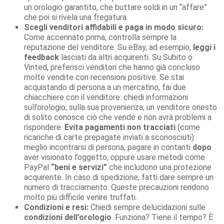
un orologio garantito, che buttare soldi in un “affare”
che poi si rivela una fregatura.
Scegli venditori affidabili e paga in modo sicuro:
Come accennato prima, controlla sempre la
reputazione del venditore. Su eBay, ad esempio,
leggi i
feedback
lasciati da altri acquirenti. Su Subito o
Vinted, preferisci venditori che hanno già concluso
molte vendite con recensioni positive. Se stai
acquistando di persona a un mercatino, fai due
chiacchiere con il venditore: chiedi informazioni
sull’orologio, sulla sua provenienza; un venditore onesto
di solito conosce ciò che vende e non avrà problemi a
rispondere.
Evita pagamenti non tracciati
(come
ricariche di carte prepagate inviati a sconosciuti):
meglio incontrarsi di persona, pagare in contanti
dopo
aver visionato l’oggetto, oppure usare metodi come
PayPal
“beni e servizi”
che includono una protezione
acquirente. In caso di spedizione, fatti dare sempre un
numero di tracciamento. Queste precauzioni rendono
molto più difficile venire truffati.
Condizioni e resi:
Chiedi sempre delucidazioni sulle
condizioni dell’orologio
. Funziona? Tiene il tempo? È