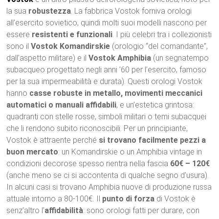
la sua
robustezza
. La fabbrica Vostok forniva orologi
all’esercito sovietico, quindi molti suoi modelli nascono per
essere
resistenti e funzionali
. I più celebri tra i collezionisti
sono il
Vostok Komandirskie
(orologio “del comandante”,
dall’aspetto militare) e il
Vostok Amphibia
(un segnatempo
subacqueo progettato negli anni ’60 per l’esercito, famoso
per la sua impermeabilità e durata). Questi orologi Vostok
hanno
casse robuste in metallo, movimenti meccanici
automatici o manuali affidabili
, e un’estetica grintosa:
quadranti con stelle rosse, simboli militari o temi subacquei
che li rendono subito riconoscibili. Per un principiante,
Vostok è attraente perché
si trovano facilmente pezzi a
buon mercato
: un Komandirskie o un Amphibia vintage in
condizioni decorose spesso rientra nella fascia
60€ – 120€
(anche meno se ci si accontenta di qualche segno d’usura).
In alcuni casi si trovano Amphibia nuove di produzione russa
attuale intorno a 80-100€. Il
punto di forza
di Vostok è
senz’altro l’
affidabilità
: sono orologi fatti per durare, con