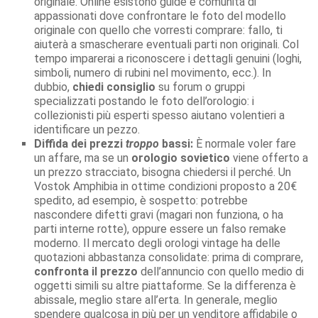
originale. Online esistono guide e comunità di
appassionati dove confrontare le foto del modello
originale con quello che vorresti comprare: fallo, ti
aiuterà a smascherare eventuali parti non originali. Col
tempo imparerai a riconoscere i dettagli genuini (loghi,
simboli, numero di rubini nel movimento, ecc.). In
dubbio,
chiedi consiglio
su forum o gruppi
specializzati postando le foto dell’orologio: i
collezionisti più esperti spesso aiutano volentieri a
identificare un pezzo.
Diffida dei prezzi
troppo
bassi:
È normale voler fare
un affare, ma se un
orologio sovietico
viene offerto a
un prezzo stracciato, bisogna chiedersi il perché. Un
Vostok Amphibia in ottime condizioni proposto a 20€
spedito, ad esempio, è sospetto: potrebbe
nascondere difetti gravi (magari non funziona, o ha
parti interne rotte), oppure essere un falso remake
moderno. Il mercato degli orologi vintage ha delle
quotazioni abbastanza consolidate: prima di comprare,
confronta il prezzo
dell’annuncio con quello medio di
oggetti simili su altre piattaforme. Se la differenza è
abissale, meglio stare all’erta. In generale, meglio
spendere qualcosa in più per un venditore affidabile o