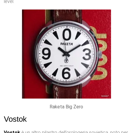
level.
Raketa Big Zero
Vostok
Vostok
è un altro pilastro dell’orologeria sovietica, noto per