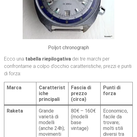
Poljot chronograph
Ecco una
tabella riepilogativa
dei tre marchi per
confrontarne a colpo d’occhio caratteristiche, prezzi e punti
di forza:
Marca
Caratterist
Fascia di
Punti di
iche
prezzo
forza
principali
(circa)
Raketa
Grande
80€ – 160€
Economico,
varietà di
(modelli
facile da
modelli
base
trovare;
(anche 24h);
vintage)
molti stili
movimenti
diversi tra