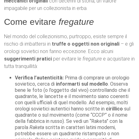
meccanici originali
con decenni di storia, un valore
impagabile per un collezionista in erba.
Come evitare
fregature
Nel mondo del collezionismo, purtroppo, esiste sempre il
rischio di imbattersi in
truffe o oggetti non originali
– e gli
orologi sovietici non fanno eccezione. Ecco alcuni
suggerimenti pratici
per evitare le
fregature
e acquistare in
tutta tranquillità:
Verifica l’autenticità:
Prima di comprare un orologio
sovietico, cerca di
informarti sul modello
. Osserva
bene le foto (o l’oggetto dal vivo) controllando che il
quadrante, le lancette e il movimento siano coerenti
con quelli ufficiali di quel modello. Ad esempio, molti
orologi sovietici autentici hanno scritte in
cirillico
sul
quadrante o sul movimento (come “CCCP” o il nome
della fabbrica in russo). Se vedi un “Raketa” con la
parola
Raketa
scritta in caratteri latini moderni,
potrebbe essere un quadrante ristampato o non