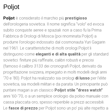
Poljot
Poljot
è considerato il marchio più
prestigioso
dell’orologeria sovietica. Il nome significa “volo” ed evoca
subito conquiste aeree e spaziali: non a caso fu la Prima
Fabbrica di Orologi di Mosca (poi rinominata Poljot) a
produrre l’orologio indossato dal cosmonauta Yuri Gagarin
nel 1961. Le caratteristiche di molti orologi Poljot li
distinguono come
eleganti e di alta qualità
per gli standard
sovietici: finiture più raffinate, calibri robusti e precisi
(famoso il
calibro 3133
dei cronografi Poljot, derivato da
progettazione svizzera, impiegato in molti modelli degli anni
‘70 e ‘80). Poljot ha realizzato sia orologi
di lusso
per l’élite
sovietica, sia modelli militari e da parata. Un principiante può
puntare magari a un classico
Poljot stile “dress watch”
anni ‘60-‘70, o a un semplice orologio da polso manuale con
cassa placcata oro, spesso reperibile a prezzi accessibili.
Le
fasce di prezzo
per Poljot sono un po’ più alte rispetto a