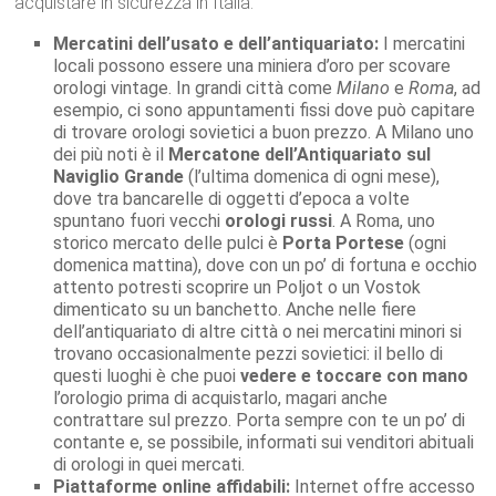
acquistare in sicurezza in Italia:
Mercatini dell’usato e dell’antiquariato:
I mercatini
locali possono essere una miniera d’oro per scovare
orologi vintage. In grandi città come
Milano
e
Roma
, ad
esempio, ci sono appuntamenti fissi dove può capitare
di trovare orologi sovietici a buon prezzo. A Milano uno
dei più noti è il
Mercatone dell’Antiquariato sul
Naviglio Grande
(l’ultima domenica di ogni mese),
dove tra bancarelle di oggetti d’epoca a volte
spuntano fuori vecchi
orologi russi
. A Roma, uno
storico mercato delle pulci è
Porta Portese
(ogni
domenica mattina), dove con un po’ di fortuna e occhio
attento potresti scoprire un Poljot o un Vostok
dimenticato su un banchetto. Anche nelle fiere
dell’antiquariato di altre città o nei mercatini minori si
trovano occasionalmente pezzi sovietici: il bello di
questi luoghi è che puoi
vedere e toccare con mano
l’orologio prima di acquistarlo, magari anche
contrattare sul prezzo. Porta sempre con te un po’ di
contante e, se possibile, informati sui venditori abituali
di orologi in quei mercati.
Piattaforme online affidabili:
Internet offre accesso