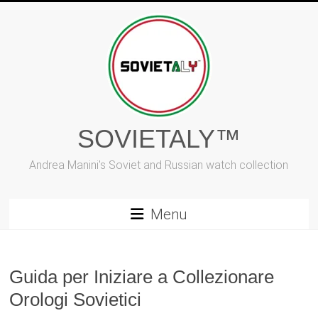
Vai
al
contenuto
SOVIETALY™
Andrea Manini's Soviet and Russian watch collection
Menu
Guida per Iniziare a Collezionare
Orologi Sovietici