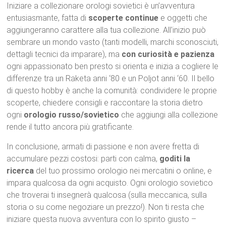
Iniziare a collezionare orologi sovietici è un’avventura
entusiasmante, fatta di
scoperte continue
e oggetti che
aggiungeranno carattere alla tua collezione. All’inizio può
sembrare un mondo vasto (tanti modelli, marchi sconosciuti,
dettagli tecnici da imparare), ma
con curiosità e pazienza
ogni appassionato ben presto si orienta e inizia a cogliere le
differenze tra un Raketa anni ‘80 e un Poljot anni ‘60. Il bello
di questo hobby è anche la comunità: condividere le proprie
scoperte, chiedere consigli e raccontare la storia dietro
ogni
orologio russo/sovietico
che aggiungi alla collezione
rende il tutto ancora più gratificante.
In conclusione, armati di passione e non avere fretta di
accumulare pezzi costosi: parti con calma,
goditi la
ricerca
del tuo prossimo orologio nei mercatini o online, e
impara qualcosa da ogni acquisto. Ogni orologio sovietico
che troverai ti insegnerà qualcosa (sulla meccanica, sulla
storia o su come negoziare un prezzo!). Non ti resta che
iniziare questa nuova avventura con lo spirito giusto –