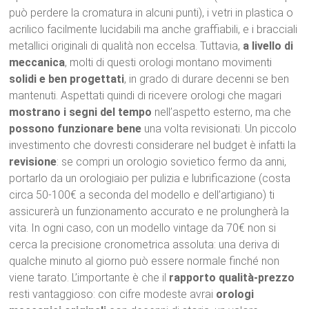
può perdere la cromatura in alcuni punti), i vetri in plastica o
acrilico facilmente lucidabili ma anche graffiabili, e i bracciali
metallici originali di qualità non eccelsa. Tuttavia,
a livello di
meccanica
, molti di questi orologi montano movimenti
solidi e ben progettati
, in grado di durare decenni se ben
mantenuti. Aspettati quindi di ricevere orologi che magari
mostrano i segni del tempo
nell’aspetto esterno, ma che
possono funzionare bene
una volta revisionati. Un piccolo
investimento che dovresti considerare nel budget è infatti la
revisione
: se compri un orologio sovietico fermo da anni,
portarlo da un orologiaio per pulizia e lubrificazione (costa
circa 50-100€ a seconda del modello e dell’artigiano) ti
assicurerà un funzionamento accurato e ne prolungherà la
vita. In ogni caso, con un modello vintage da 70€ non si
cerca la precisione cronometrica assoluta: una deriva di
qualche minuto al giorno può essere normale finché non
viene tarato. L’importante è che il
rapporto qualità-prezzo
resti vantaggioso: con cifre modeste avrai
orologi