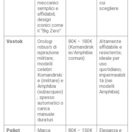
meccanici
cui
semplici e
scegliere.
affidabili;
design
iconici come
il “Big Zero”.
Vostok
Orologi
80€ – 180€
Altamente
robusti di
(Komandirsk
affidabile e
ispirazione
ie/Amphibia
resistente;
militare;
comuni)
ideale per
modelli
uso
celebri:
quotidiano;
Komandirski
impermeabili
e (militare) e
tà (nei
Amphibia
modelli
(subacqueo)
Amphibia).
; spesso
automatici o
carica
manuale
duraturi.
Poljot
Marca
80€ – 150€
Eleganza e