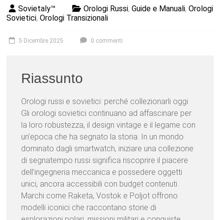
Sovietaly™
Orologi Russi
,
Guide e Manuali
,
Orologi
Sovietici
,
Orologi Transizionali
5 Dicembre 2025
0 commenti
Riassunto
Orologi russi e sovietici: perché collezionarli oggi
Gli orologi sovietici continuano ad affascinare per
la loro robustezza, il design vintage e il legame con
un’epoca che ha segnato la storia. In un mondo
dominato dagli smartwatch, iniziare una collezione
di segnatempo russi significa riscoprire il piacere
dell’ingegneria meccanica e possedere oggetti
unici, ancora accessibili con budget contenuti.
Marchi come Raketa, Vostok e Poljot offrono
modelli iconici che raccontano storie di
esplorazioni polari, missioni militari e conquiste