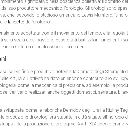
ambiamento significativo nella coscienza collettiva: il dominio de
dal suo produttore meccanico, l’orologio. Gli orologi sono spesso 
tiva, che, secondo lo studioso americano Lewis Mumford, “sincro
delle
lancette
dell’orologio”.
almente accettata come il movimento del tempo, e la regolarità d
sulla scala a cui possono essere attribuiti valori numerici. In s
in un sistema di punti associati ai numeri.
oni
e scientifica e produttiva potente: la Camera degli Strumenti de
elle Arti, la cui attività ha dato un enorme contributo allo svilup
rologeria, come la meccanica di precisione, ad esempio, la produzi
riose, venivano realizzati anche oggetti domestici, serrature, bil
 sviluppata, come le fabbriche Demidov degli Urali a Nizhny Tagil
 produzione di orologi era stabilita in città situate all’incrocio
sviluppati della produzione di orologi nel XVIII-XIX secolo eran