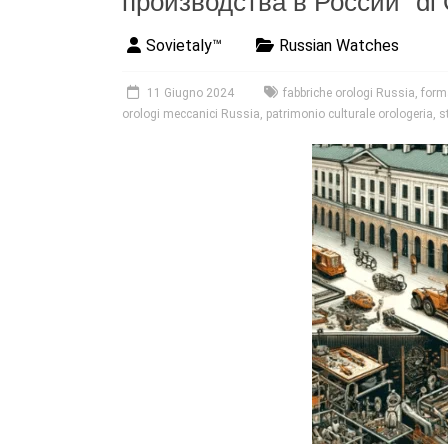
производства в России” di 
Sovietaly™
Russian Watches
11 Giugno 2024
fabbriche orologi Russia
,
form
orologi meccanici Russia
,
patrimonio culturale orologeria
,
s