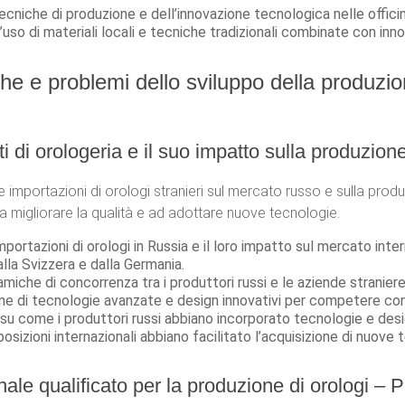
ecniche di produzione e dell’innovazione tecnologica nelle officin
l’uso di materiali locali e tecniche tradizionali combinate con inn
e e problemi dello sviluppo della produzion
ti di orologeria e il suo impatto sulla produzio
le importazioni di orologi stranieri sul mercato russo e sulla pro
a migliorare la qualità e ad adottare nuove tecnologie.
importazioni di orologi in Russia e il loro impatto sul mercato inter
alla Svizzera e dalla Germania.
inamiche di concorrenza tra i produttori russi e le aziende stranier
ne di tecnologie avanzate e design innovativi per competere con i
su come i produttori russi abbiano incorporato tecnologie e design
sizioni internazionali abbiano facilitato l’acquisizione di nuove 
ale qualificato per la produzione di orologi – 