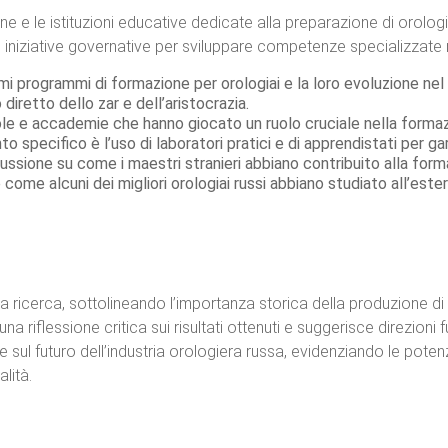
 e le istituzioni educative dedicate alla preparazione di orologiai
e iniziative governative per sviluppare competenze specializzate n
mi programmi di formazione per orologiai e la loro evoluzione ne
iretto dello zar e dell’aristocrazia.
ole e accademie che hanno giocato un ruolo cruciale nella formazion
 specifico è l’uso di laboratori pratici e di apprendistati per 
cussione su come i maestri stranieri abbiano contribuito alla forma
e alcuni dei migliori orologiai russi abbiano studiato all’estero 
lla ricerca, sottolineando l’importanza storica della produzione di 
na riflessione critica sui risultati ottenuti e suggerisce direzioni
ce sul futuro dell’industria orologiera russa, evidenziando le poten
lità.