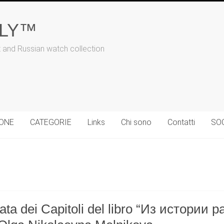
ALY™
t and Russian watch collection
IONE
CATEGORIE
Links
Chi sono
Contatti
SO
iata dei Capitoli del libro “Из истории