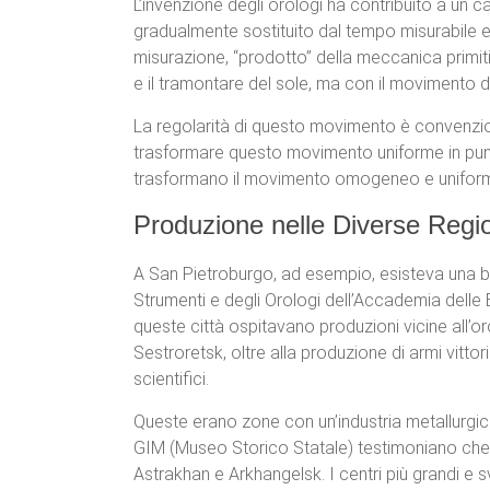
L’invenzione degli orologi ha contribuito a un c
gradualmente sostituito dal tempo misurabile e 
misurazione, “prodotto” della meccanica primi
e il tramontare del sole, ma con il movimento 
La regolarità di questo movimento è convenzion
trasformare questo movimento uniforme in punti 
trasformano il movimento omogeneo e uniforme 
Produzione nelle Diverse Regi
A San Pietroburgo, ad esempio, esisteva una bas
Strumenti e degli Orologi dell’Accademia delle B
queste città ospitavano produzioni vicine all’o
Sestroretsk, oltre alla produzione di armi vitto
scientifici.
Queste erano zone con un’industria metallurgica
GIM (Museo Storico Statale) testimoniano che la
Astrakhan e Arkhangelsk. I centri più grandi e 