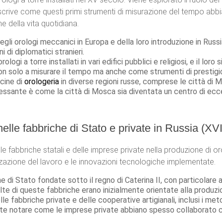
escrive come questi primi strumenti di misurazione del tempo ab
e della vita quotidiana.
i degli orologi meccanici in Europa e della loro introduzione in Russ
i di diplomatici stranieri.
rologi a torre installati in vari edifici pubblici e religiosi, e il lor
on solo a misurare il tempo ma anche come strumenti di prestigio 
icine di
orologeria
in diverse regioni russe, comprese le città di M
ressante è come la città di Mosca sia diventata un centro di ecce
nelle fabbriche di Stato e private in Russia (XV
lle fabbriche statali e delle imprese private nella produzione di o
nizzazione del lavoro e le innovazioni tecnologiche implementate.
he di Stato fondate sotto il regno di Caterina II, con particolare 
lte di queste fabbriche erano inizialmente orientate alla produzion
elle fabbriche private e delle cooperative artigianali, inclusi i met
e notare come le imprese private abbiano spesso collaborato con a