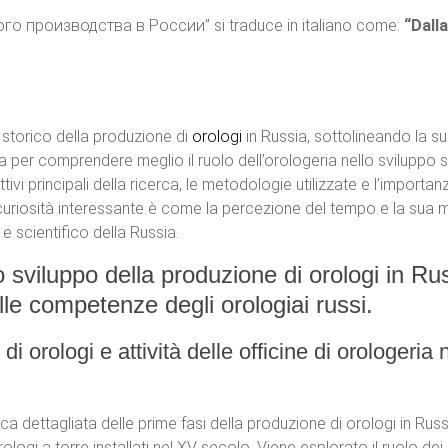
вого производства в России” si traduce in italiano come:
“Dall
to storico della produzione di
orologi
in Russia, sottolineando la su
rca per comprendere meglio il ruolo dell’orologeria nello svilupp
iettivi principali della ricerca, le metodologie utilizzate e l’import
 curiosità interessante è come la percezione del tempo e la sua m
 scientifico della Russia.
sviluppo della produzione di orologi in Russ
lle competenze degli orologiai russi.
di orologi e attività delle officine di orologeria
dettagliata delle prime fasi della produzione di orologi in Russia
ologi a torre installati nel XV secolo. Viene esplorato il ruolo dei 