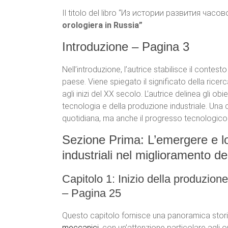
Il titolo del libro “Из истории развития часо
orologiera in Russia”
Introduzione – Pagina 3
Nell’introduzione, l’autrice stabilisce il contes
paese. Viene spiegato il significato della rice
agli inizi del XX secolo. L’autrice delinea gli ob
tecnologia e della produzione industriale. Una
quotidiana, ma anche il progresso tecnologico e
Sezione Prima: L’emergere e lo 
industriali nel miglioramento de
Capitolo 1: Inizio della produzione 
– Pagina 25
Questo capitolo fornisce una panoramica storica 
meccanici
, con un’attenzione particolare agli or