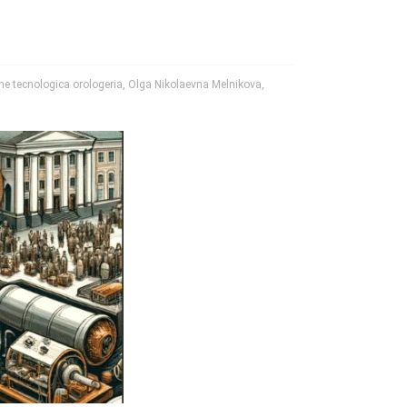
ne tecnologica orologeria
,
Olga Nikolaevna Melnikova
,