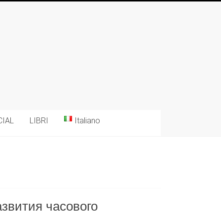
CIAL
LIBRI
Italiano
 развития часового