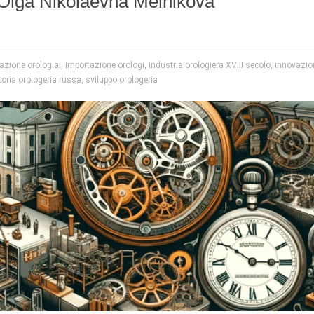
Olga Nikolaevna Melnikova
azione orologiai
,
importazione orologi
,
industria orologiera XVIII secolo
,
innovazio
toria orologeria russa
,
sviluppo orologeria