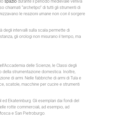
llo
spazio
durante il periodo medievale veniva
chiamati “archetipo” di tutti gli strumenti di
nizzavano le reazioni umane non con il sorgere
egli intervalli sulla scala permette di
ostanza, gli orologi non misurano il tempo, ma
ll’Accademia delle Scienze, le Classi degli
po della strumentazione domestica. Inoltre,
one di armi. Nelle fabbriche di armi di Tula e
ance, scatole, macchine per cucire e strumenti
 ed Ekaterinburg. Gli esemplari dai fondi del
 delle rotte commerciali, ad esempio, ad
o Mosca e San Pietroburgo.