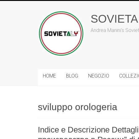
Vai
al
SOVIET
contenuto
Andrea Manini's Sovie
HOME
BLOG
NEGOZIO
COLLEZ
sviluppo orologeria
Indice e Descrizione Dettagl