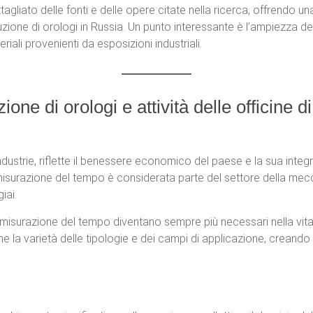
tagliato delle fonti e delle opere citate nella ricerca, offrendo u
zione di orologi in Russia. Un punto interessante è l’ampiezza del
ali provenienti da esposizioni industriali.
ione di orologi e attività delle officine d
 industrie, riflette il benessere economico del paese e la sua int
 misurazione del tempo è considerata parte del settore della mec
iai.
r la misurazione del tempo diventano sempre più necessari nella vi
 la varietà delle tipologie e dei campi di applicazione, creando i