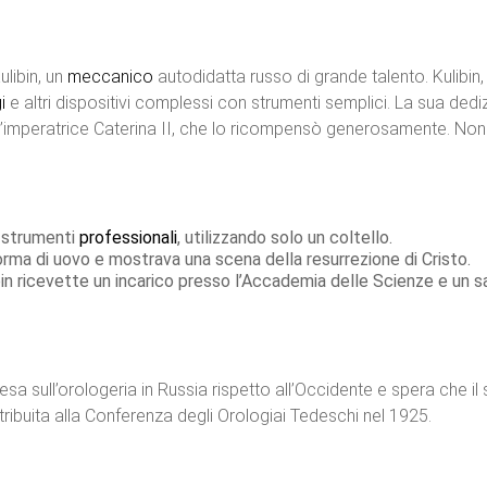
ulibin, un
meccanico
autodidatta russo di grande talento. Kulibin
i
e altri dispositivi complessi con strumenti semplici. La sua dedi
’imperatrice Caterina II, che lo ricompensò generosamente. Nonos
a strumenti
professionali
, utilizzando solo un coltello.
forma di uovo e mostrava una scena della resurrezione di Cristo.
in ricevette un incarico presso l’Accademia delle Scienze e un sa
tesa sull’orologeria in Russia rispetto all’Occidente e spera che i
stribuita alla Conferenza degli Orologiai Tedeschi nel 1925.