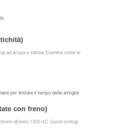
do.
ichità)
rologi ad acqua e sabbia. Esamina come le
iarie per limitare il tempo delle arringhe.
ate con freno)
intorno all’anno 1000 d.C. Questi orologi