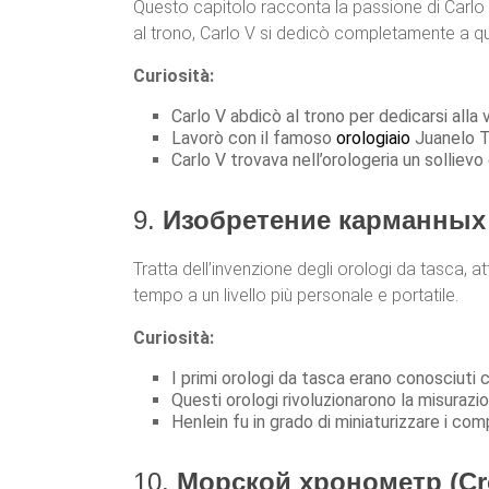
Questo capitolo racconta la passione di Carlo V
al trono, Carlo V si dedicò completamente a q
Curiosità:
Carlo V abdicò al trono per dedicarsi alla v
Lavorò con il famoso
orologiaio
Juanelo Tu
Carlo V trovava nell’orologeria un sollievo 
9.
Изобретение карманных ча
Tratta dell’invenzione degli orologi da tasca, a
tempo a un livello più personale e portatile.
Curiosità:
I primi orologi da tasca erano conosciuti
Questi orologi rivoluzionarono la misurazi
Henlein fu in grado di miniaturizzare i com
10.
Морской хронометр (Cr