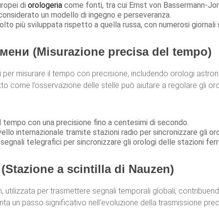
uropei di
orologeria
come fonti, tra cui Ernst von Bassermann-Jor
n, considerato un modello di ingegno e perseveranza.
to più sviluppata rispetto a quella russa, con numerosi giornali s
ени (Misurazione precisa del tempo)
i per misurare il tempo con precisione, includendo orologi astro
itto come l’osservazione delle stelle può aiutare a regolare gli or
il tempo con una precisione fino a centesimi di secondo.
llo internazionale tramite stazioni radio per sincronizzare gli orol
segnali telegrafici per sincronizzare gli orologi delle stazioni ferr
tazione a scintilla di Nauzen)
 utilizzata per trasmettere segnali temporali globali, contribuendo
ta un passo significativo nell’evoluzione della trasmissione pre