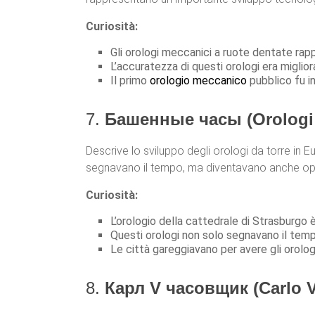
Curiosità:
Gli orologi meccanici a ruote dentate rap
L’accuratezza di questi orologi era miglior
Il primo
orologio meccanico
pubblico fu i
7.
Башенные часы (Orologi 
Descrive lo sviluppo degli orologi da torre in 
segnavano il tempo, ma diventavano anche opere 
Curiosità:
L’orologio della cattedrale di Strasburgo
Questi orologi non solo segnavano il tem
Le città gareggiavano per avere gli orologi
8.
Карл V часовщик (Carlo V