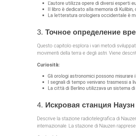
L’autore utilizza opere di diversi esperti e
Il libro è dedicato alla memoria di Kulibi
La letteratura orologiera occidentale è mol
3.
Точное определение врем
Questo capitolo esplora i vari metodi sviluppat
movimenti della terra e degli astri. Viene descr
Curiosità:
Gli orologi astronomici possono misurare 
I segnali di tempo venivano trasmessi a live
La città di Berlino utilizzava un sistema di 
4.
Искровая станция Наузн (S
Descrive la stazione radiotelegrafica di Nauzen,
internazionale. La stazione di Nauzen rappresen