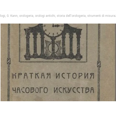
logi
,
G. Kann
,
orologeria
,
orologi antichi
,
storia dell'orologeria
,
strumenti di misura