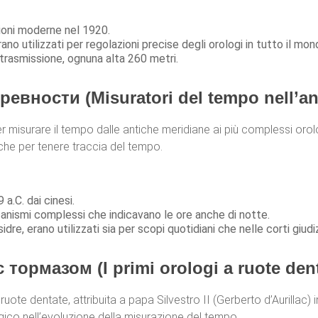
zioni moderne nel 1920.
o utilizzati per regolazioni precise degli orologi in tutto il mon
i trasmissione, ognuna alta 260 metri.
вности (Misuratori del tempo nell’ant
i per misurare il tempo dalle antiche meridiane ai più complessi o
niche per tenere traccia del tempo.
a.C. dai cinesi.
anismi complessi che indicavano le ore anche di notte.
dre, erano utilizzati sia per scopi quotidiani che nelle corti giudiz
ормазом (I primi orologi a ruote dent
ruote dentate, attribuita a papa Silvestro II (Gerberto d’Aurillac) 
ico nell’evoluzione della misurazione del tempo.