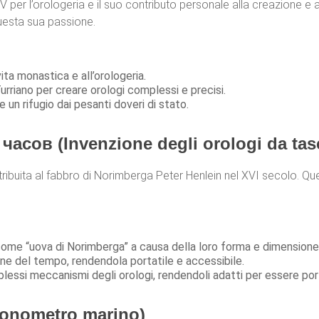
 per l’orologeria e il suo contributo personale alla creazione e 
uesta sua passione.
ita monastica e all’orologeria.
rriano per creare orologi complessi e precisi.
e un rifugio dai pesanti doveri di stato.
сов (Invenzione degli orologi da tas
ttribuita al fabbro di Norimberga Peter Henlein nel XVI secolo. Qu
 come “uova di Norimberga” a causa della loro forma e dimensione
one del tempo, rendendola portatile e accessibile.
plessi meccanismi degli orologi, rendendoli adatti per essere port
onometro marino)