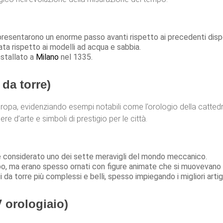
presentarono un enorme passo avanti rispetto ai precedenti dispo
ata rispetto ai modelli ad acqua e sabbia.
nstallato a
Milano
nel 1335.
da torre)
Europa, evidenziando esempi notabili come l’orologio della catted
d’arte e simboli di prestigio per le città.
 è considerato uno dei sette meravigli del mondo meccanico.
po, ma erano spesso ornati con figure animate che si muovevano 
 da torre più complessi e belli, spesso impiegando i migliori arti
 orologiaio)