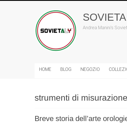
Vai
al
SOVIET
contenuto
Andrea Manini's Sovie
HOME
BLOG
NEGOZIO
COLLEZ
strumenti di misurazion
Breve storia dell’arte orolog