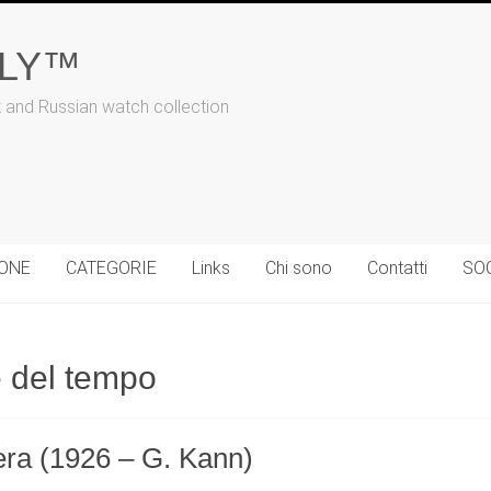
ALY™
t and Russian watch collection
IONE
CATEGORIE
Links
Chi sono
Contatti
SO
e del tempo
iera (1926 – G. Kann)