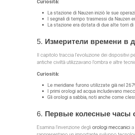
Curiosità:
La stazione di Nauzen iniziò le sue opera
I segnali di tempo trasmessi da Nauzen eran
La stazione era dotata di due alte torri d
5.
Измерители времени в дре
Il capitolo traccia l’evoluzione dei dispositiv
antiche civiltà utilizzavano l’ombra e altre tec
Curiosità:
Le meridiane furono utilizzate già nel 2679 
I primi orologi ad acqua includevano mecc
Gli orologi a sabbia, noti anche come clessi
6.
Первые колесные часы с т
Esamina l’invenzione degli
orologi meccanici
a 
rappresentano un importante sviluppo tecnolog