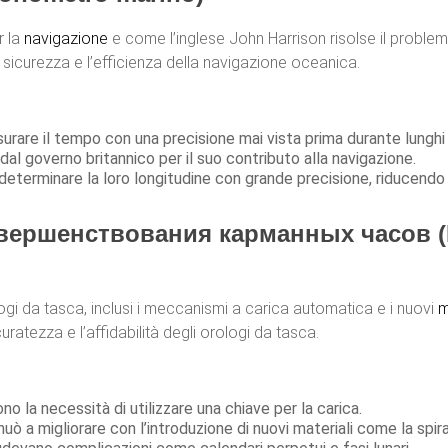
r la
navigazione
e come l’inglese John Harrison risolse il problem
la sicurezza e l’efficienza della navigazione oceanica.
isurare il tempo con una precisione mai vista prima durante lungh
dal governo britannico per il suo contributo alla navigazione.
determinare la loro longitudine con grande precisione, riducendo i 
ершенствования карманных часов (Mi
logi da tasca, inclusi i meccanismi a carica automatica e i nuovi
m
ratezza e l’affidabilità degli orologi da tasca.
no la necessità di utilizzare una chiave per la carica.
uò a migliorare con l’introduzione di nuovi materiali come la spir