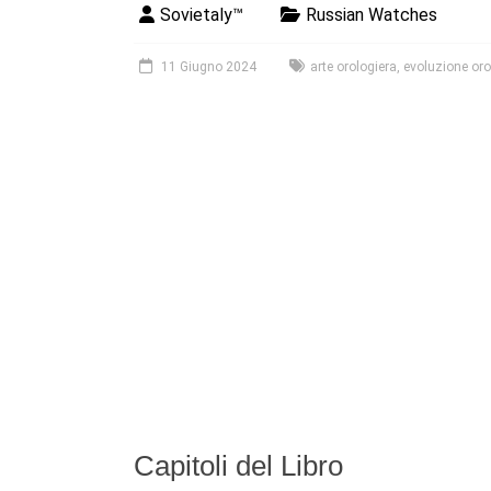
Sovietaly™
Russian Watches
11 Giugno 2024
arte orologiera
,
evoluzione oro
Capitoli del Libro