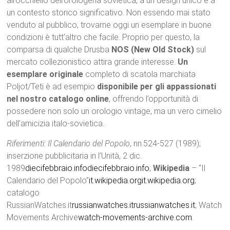
all’occhiello dell’orologeria sovietica, a un design unico e a
un contesto storico significativo. Non essendo mai stato
venduto al pubblico, trovarne oggi un esemplare in buone
condizioni è tutt’altro che facile. Proprio per questo, la
comparsa di qualche Drusba
NOS (New Old Stock)
sul
mercato collezionistico attira grande interesse.
Un
esemplare originale
completo di scatola marchiata
Poljot/Teti è ad esempio
disponibile per gli appassionati
nel nostro catalogo online
, offrendo l’opportunità di
possedere non solo un orologio vintage, ma un vero cimelio
dell’amicizia italo-sovietica.
Riferimenti:
Il Calendario del Popolo
, nn.524-527 (1989);
inserzione pubblicitaria in l’Unità, 2 dic.
1989
diecifebbraio.info
diecifebbraio.info
;
Wikipedia
– “Il
Calendario del Popolo”
it.wikipedia.org
it.wikipedia.org
;
catalogo
RussianWatches.it
russianwatches.it
russianwatches.it
; Watch
Movements Archive
watch-movements-archive.com
.