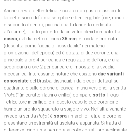
Anche il resto dell’estetica è curato con gusto classico: le
lancette sono di forma semplice e ben leggibile (ore, minuti
e secondi al centro, più una quarta lancetta dedicata
all’allarme), il tutto protetto da un vetro plexi bombato. La
cassa
, dal diametro di circa
36 mm
, è tonda e cromata
(descritta come “acciaio inossidabile” nei materiali
promozionali dell’epoca) ed è dotata di due corone: una
principale a ore 4 per carica e regolazione dell’ora, e una
secondaria a ore 2 per caricare e impostare la sveglia
meccanica. Interessante notare che esistono
due varianti
conosciute
del Drusba, distinguibili da piccoli dettagli sul
quadrante e sulle corone di carica. In una versione, la scritta
“Poljot”
(in caratteri latini o cirillici) compare
sotto
il logo
Teti Editore in cirillico, e in questo caso le due coroncine
hanno un profilo squadrato a spigolo vivo. Nell’altra variante
invece la scritta
Poljot
è
sopra
il marchio Teti, e le corone
presentano un’estremità affusolata e appuntita. Si tratta di
differenze minori, ma ben note ai collezionisti, probabilmente