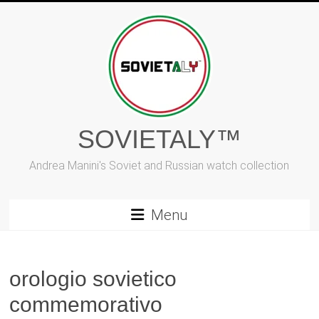
Vai
al
contenuto
SOVIETALY™
Andrea Manini's Soviet and Russian watch collection
Menu
orologio sovietico
commemorativo