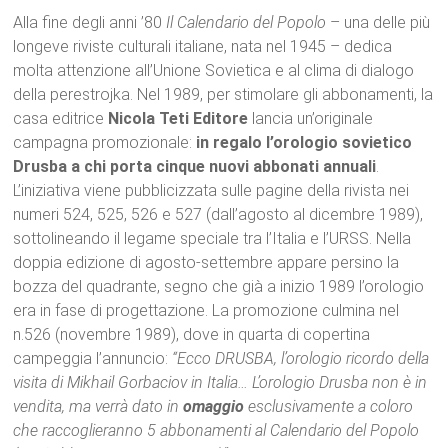
Alla fine degli anni ’80
Il Calendario del Popolo
– una delle più
longeve riviste culturali italiane, nata nel 1945 – dedica
molta attenzione all’Unione Sovietica e al clima di dialogo
della perestrojka. Nel 1989, per stimolare gli abbonamenti, la
casa editrice
Nicola Teti Editore
lancia un’originale
campagna promozionale:
in regalo l’orologio sovietico
Drusba a chi porta cinque nuovi abbonati annuali
.
L’iniziativa viene pubblicizzata sulle pagine della rivista nei
numeri 524, 525, 526 e 527 (dall’agosto al dicembre 1989),
sottolineando il legame speciale tra l’Italia e l’URSS. Nella
doppia edizione di agosto-settembre appare persino la
bozza del quadrante, segno che già a inizio 1989 l’orologio
era in fase di progettazione. La promozione culmina nel
n.526 (novembre 1989), dove in quarta di copertina
campeggia l’annuncio:
“Ecco DRUSBA, l’orologio ricordo della
visita di Mikhail Gorbaciov in Italia… L’orologio Drusba non è in
vendita, ma verrà dato in
omaggio
esclusivamente a coloro
che raccoglieranno 5 abbonamenti al Calendario del Popolo