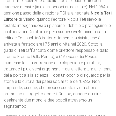
storia, arte, scienze e attualità sociale, pubblicato con
cadenza mensile (in alcuni periodi quindicinale). Nel 1964 la
gestione passò dalla direzione PCI alla neonata
Nicola Teti
Editore
di Milano, quando l’editore Nicola Teti rilevò la
testata impegnandosi a ripianarne i debiti e a proseguirne le
pubblicazioni. Da allora e per i successivi 46 anni, la casa
editrice Teti pubblicò ininterrottamente la rivista, che è
arrivata a festeggiare i 75 anni di vita nel 2020. Sotto la
guida di Teti (affiancato come direttore responsabile dallo
storico Franco Della Peruta),
Il Calendario del Popolo
mantenne la sua vocazione enciclopedica e pluralista,
trattando i più diversi argomenti – dalla letteratura al cinema,
dalla politica alla scienza – con un occhio di riguardo per la
storia e la cultura dei paesi socialisti e dell’URSS. Non
sorprende, dunque, che proprio questa rivista abbia
promosso un oggetto come il Drusba, capace di unire
idealmente due mondi e due popoli attraverso un
segnatempo.