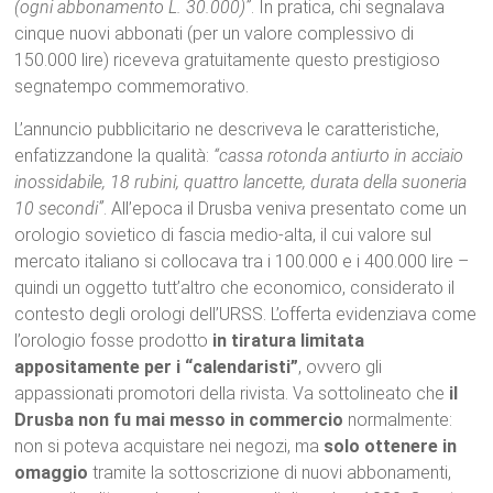
(ogni abbonamento L. 30.000)”
. In pratica, chi segnalava
cinque nuovi abbonati (per un valore complessivo di
150.000 lire) riceveva gratuitamente questo prestigioso
segnatempo commemorativo.
L’annuncio pubblicitario ne descriveva le caratteristiche,
enfatizzandone la qualità:
“cassa rotonda antiurto in acciaio
inossidabile, 18 rubini, quattro lancette, durata della suoneria
10 secondi”
. All’epoca il Drusba veniva presentato come un
orologio sovietico di fascia medio-alta, il cui valore sul
mercato italiano si collocava tra i 100.000 e i 400.000 lire –
quindi un oggetto tutt’altro che economico, considerato il
contesto degli orologi dell’URSS. L’offerta evidenziava come
l’orologio fosse prodotto
in tiratura limitata
appositamente per i “calendaristi”
, ovvero gli
appassionati promotori della rivista. Va sottolineato che
il
Drusba non fu mai messo in commercio
normalmente:
non si poteva acquistare nei negozi, ma
solo ottenere in
omaggio
tramite la sottoscrizione di nuovi abbonamenti,