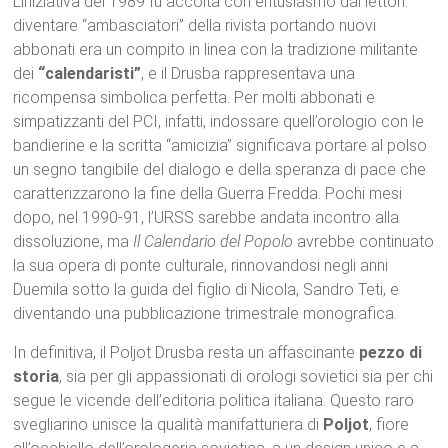
L’iniziativa del 1989 fu accolta con entusiasmo dai lettori:
diventare “ambasciatori” della rivista portando nuovi
abbonati era un compito in linea con la tradizione militante
dei
“calendaristi”
, e il Drusba rappresentava una
ricompensa simbolica perfetta. Per molti abbonati e
simpatizzanti del PCI, infatti, indossare quell’orologio con le
bandierine e la scritta “amicizia” significava portare al polso
un segno tangibile del dialogo e della speranza di pace che
caratterizzarono la fine della Guerra Fredda. Pochi mesi
dopo, nel 1990-91, l’URSS sarebbe andata incontro alla
dissoluzione, ma
Il Calendario del Popolo
avrebbe continuato
la sua opera di ponte culturale, rinnovandosi negli anni
Duemila sotto la guida del figlio di Nicola, Sandro Teti, e
diventando una pubblicazione trimestrale monografica.
In definitiva, il Poljot Drusba resta un affascinante
pezzo di
storia
, sia per gli appassionati di orologi sovietici sia per chi
segue le vicende dell’editoria politica italiana. Questo raro
svegliarino unisce la qualità manifatturiera di
Poljot
, fiore