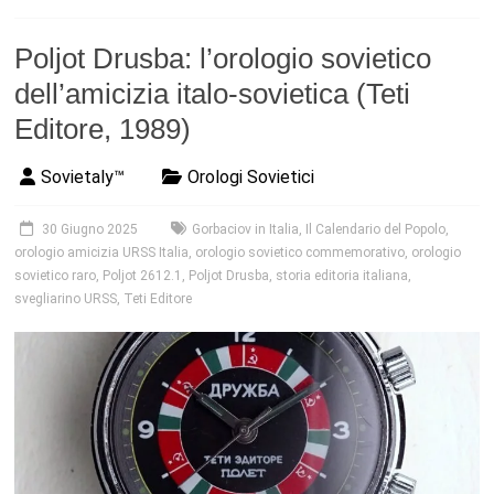
Poljot Drusba: l’orologio sovietico
dell’amicizia italo-sovietica (Teti
Editore, 1989)
Sovietaly™
Orologi Sovietici
30 Giugno 2025
Gorbaciov in Italia
,
Il Calendario del Popolo
,
orologio amicizia URSS Italia
,
orologio sovietico commemorativo
,
orologio
sovietico raro
,
Poljot 2612.1
,
Poljot Drusba
,
storia editoria italiana
,
svegliarino URSS
,
Teti Editore