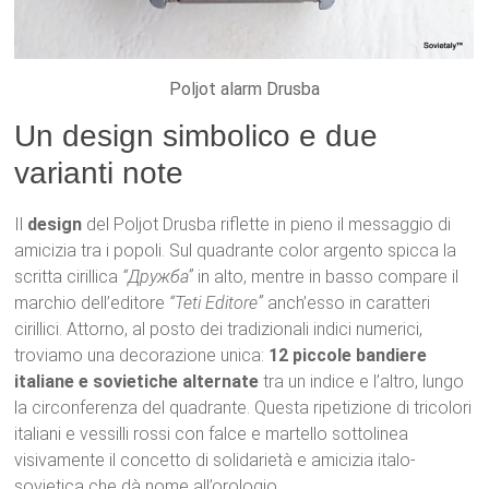
Poljot alarm Drusba
Un design simbolico e due
varianti note
Il
design
del Poljot Drusba riflette in pieno il messaggio di
amicizia tra i popoli. Sul quadrante color argento spicca la
scritta cirillica
“Дружба”
in alto, mentre in basso compare il
marchio dell’editore
“Teti Editore”
anch’esso in caratteri
cirillici. Attorno, al posto dei tradizionali indici numerici,
troviamo una decorazione unica:
12 piccole bandiere
italiane e sovietiche alternate
tra un indice e l’altro, lungo
la circonferenza del quadrante. Questa ripetizione di tricolori
italiani e vessilli rossi con falce e martello sottolinea
visivamente il concetto di solidarietà e amicizia italo-
sovietica che dà nome all’orologio.