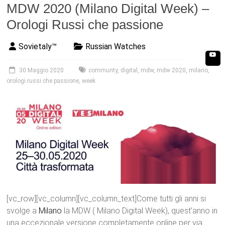
MDW 2020 (Milano Digital Week) –
Orologi Russi che passione
Sovietaly™
Russian Watches
30 Maggio 2020
communty
,
digital
,
mdw
,
mdw 2020
,
milano
,
orologi russi che passione
,
week
[vc_row][vc_column][vc_column_text]Come tutti gli anni si
svolge a
Milano
la MDW ( Milano Digital Week), quest’anno in
una eccezionale versione completamente online per via