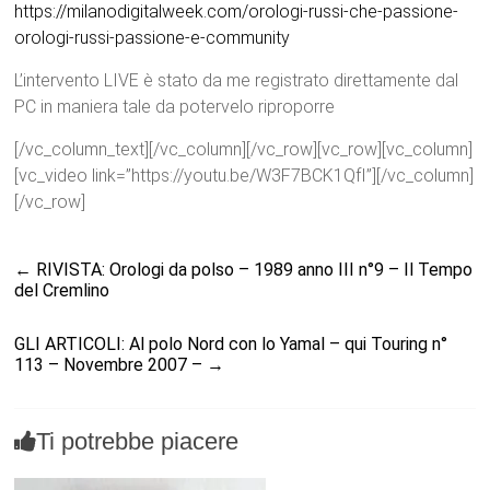
https://milanodigitalweek.com/orologi-russi-che-passione-
orologi-russi-passione-e-community
L’intervento LIVE è stato da me registrato direttamente dal
PC in maniera tale da potervelo riproporre
[/vc_column_text][/vc_column][/vc_row][vc_row][vc_column]
[vc_video link=”https://youtu.be/W3F7BCK1QfI”][/vc_column]
[/vc_row]
←
RIVISTA: Orologi da polso – 1989 anno III n°9 – Il Tempo
del Cremlino
GLI ARTICOLI: Al polo Nord con lo Yamal – qui Touring n°
113 – Novembre 2007 –
→
Ti potrebbe piacere