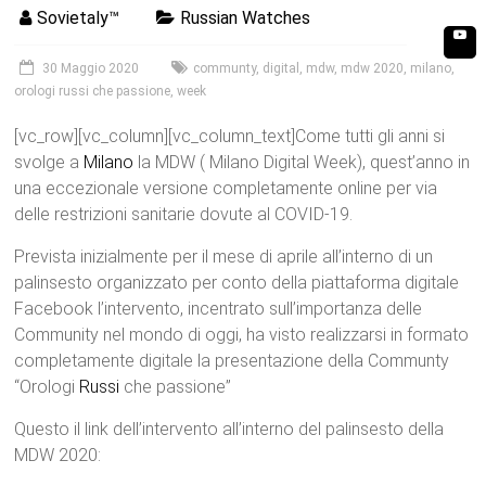
Sovietaly™
Russian Watches
30 Maggio 2020
communty
,
digital
,
mdw
,
mdw 2020
,
milano
,
orologi russi che passione
,
week
[vc_row][vc_column][vc_column_text]Come tutti gli anni si
svolge a
Milano
la MDW ( Milano Digital Week), quest’anno in
una eccezionale versione completamente online per via
delle restrizioni sanitarie dovute al COVID-19.
Prevista inizialmente per il mese di aprile all’interno di un
palinsesto organizzato per conto della piattaforma digitale
Facebook l’intervento, incentrato sull’importanza delle
Community nel mondo di oggi, ha visto realizzarsi in formato
completamente digitale la presentazione della Communty
“Orologi
Russi
che passione”
Questo il link dell’intervento all’interno del palinsesto della
MDW 2020: