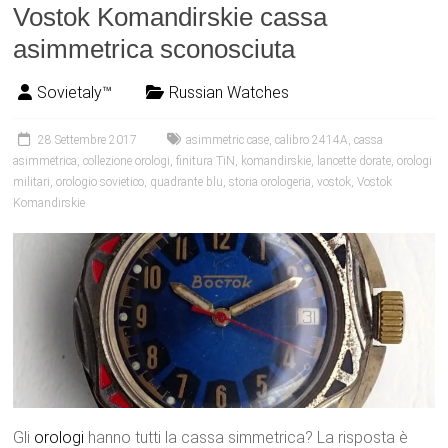
Vostok Komandirskie cassa
asimmetrica sconosciuta
Sovietaly™
Russian Watches
28 Settembre 2017
asimmetric case
,
calibro 2414A
,
cassa
asimmetrica
,
collezione orologi
,
finitura TiN
,
komandirskie
,
lancette dorate
,
orologi
militari
,
orologio sovietico
,
quadrante blu
,
storia orologeria
,
vostok
,
Vostok
Komandirskie
Gli
orologi
hanno tutti la cassa simmetrica? La risposta è