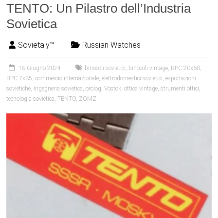
TENTO: Un Pilastro dell’Industria
Sovietica
Sovietaly™
Russian Watches
18 Giugno 2024
binocoli sovietici
,
binocoli vintage
,
BPC 20x60
,
BPC 7x35
,
commercio internazionale
,
elettrodomestici sovietici
,
esportazioni
sovietiche
,
ingegneria sovietica
,
orologi Vostok
,
ottica vintage
,
strumenti ottici
,
tecnologia sovietica
,
TENTO
,
ZOMZ