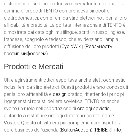
distribuendo i suoi prodotti in vari mercati internazionali. La
gamma di prodotti TENTO comprendeva binocoli e
elettrodomestici, come ferri da stiro elettrici, noti per la loro
affidabilità e praticità. La portata internazionale di TENTO è
dimostrata dai cataloghi multilingue, scritti in russo, inglese,
francese, spagnolo e tedesco, che evidenziano l’ampia
diffusione dei loro prodotti​ (
CycloWiki
)​​ (
Реальность
против мифологем
)​.
Prodotti e Mercati
Oltre agli strumenti ottici, esportava anche elettrodomestici,
inclusi ferri da stiro elettrici. Questi prodotti erano conosciuti
per la loro affidabilità e
design
pratico, riflettendo i principi
ingegneristici robusti dell’era sovietica. TENTO ha anche
svolto un ruolo nell’esportazione di
orologi
sovietici
,
aiutando a distribuire orologi di marchi rinomati come
Vostok
. Questa attività era più complementare rispetto al
core business dell’azienda​ (
BalkanAuction
)​​ (
REIBERT.info
)​.