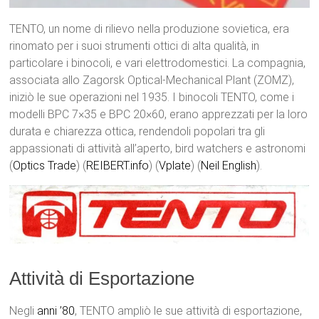
TENTO, un nome di rilievo nella produzione sovietica, era
rinomato per i suoi strumenti ottici di alta qualità, in
particolare i binocoli, e vari elettrodomestici. La compagnia,
associata allo Zagorsk Optical-Mechanical Plant (ZOMZ),
iniziò le sue operazioni nel 1935. I binocoli TENTO, come i
modelli BPC 7×35 e BPC 20×60, erano apprezzati per la loro
durata e chiarezza ottica, rendendoli popolari tra gli
appassionati di attività all’aperto, bird watchers e astronomi​
(
Optics Trade
)​​ (
REIBERT.info
)​​ (
Vplate
)​​ (
Neil English
)​.
Attività di Esportazione
Negli
anni ’80
, TENTO ampliò le sue attività di esportazione,