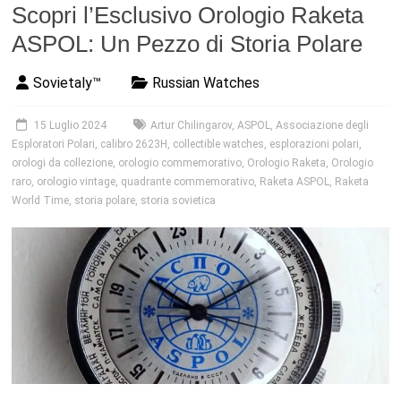
Scopri l’Esclusivo Orologio Raketa
ASPOL: Un Pezzo di Storia Polare
Sovietaly™
Russian Watches
15 Luglio 2024
Artur Chilingarov
,
ASPOL
,
Associazione degli
Esploratori Polari
,
calibro 2623H
,
collectible watches
,
esplorazioni polari
,
orologi da collezione
,
orologio commemorativo
,
Orologio Raketa
,
Orologio
raro
,
orologio vintage
,
quadrante commemorativo
,
Raketa ASPOL
,
Raketa
World Time
,
storia polare
,
storia sovietica