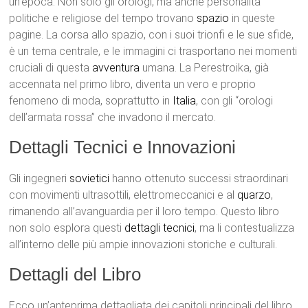
un’epoca. Non solo gli orologi, ma anche personalità
politiche e religiose del tempo trovano
spazio
in queste
pagine. La corsa allo spazio, con i suoi trionfi e le sue sfide,
è un tema centrale, e le immagini ci trasportano nei momenti
cruciali di questa
avventura
umana. La Perestroika, già
accennata nel primo libro, diventa un vero e proprio
fenomeno di moda, soprattutto in
Italia
, con gli “orologi
dell’armata rossa” che invadono il mercato.
Dettagli Tecnici e Innovazioni
Gli ingegneri
sovietici
hanno ottenuto successi straordinari
con movimenti ultrasottili, elettromeccanici e al
quarzo
,
rimanendo all’avanguardia per il loro tempo. Questo libro
non solo esplora questi
dettagli tecnici
, ma li contestualizza
all’interno delle più ampie innovazioni storiche e culturali.
Dettagli del Libro
Ecco un’anteprima dettagliata dei capitoli principali del libro,