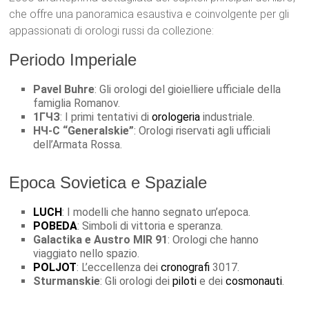
che offre una panoramica esaustiva e coinvolgente per gli
appassionati di orologi russi da collezione:
Periodo Imperiale
Pavel Buhre
: Gli orologi del gioielliere ufficiale della
famiglia Romanov.
1ГЧЗ
: I primi tentativi di
orologeria
industriale.
НЧ-С “Generalskie”
: Orologi riservati agli ufficiali
dell’Armata Rossa.
Epoca Sovietica e Spaziale
LUCH
: I modelli che hanno segnato un’epoca.
POBEDA
: Simboli di vittoria e speranza.
Galactika e Austro MIR 91
: Orologi che hanno
viaggiato nello spazio.
POLJOT
: L’eccellenza dei
cronografi
3017.
Sturmanskie
: Gli orologi dei
piloti
e dei
cosmonauti
.