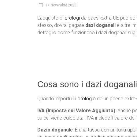
17 Novembre 2023
L’acquisto di
orologi
da paesi extra-UE può comp
stesso, dovrai pagare
dazi doganali
e altre i
dettaglio come funzionano i dazi doganali sugli 
Cosa sono i dazi doganali 
Quando importi un
orologio
da un paese extra-UE
IVA (Imposta sul Valore Aggiunto)
: Anche pe
su cui viene calcolata l’IVA include il valore de
Dazio doganale
: È una tassa comunitaria appli