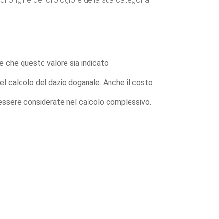
 origine dell’orologio e della sua categoria.
nte che questo valore sia indicato
 nel calcolo del dazio doganale. Anche il costo
essere considerate nel calcolo complessivo.