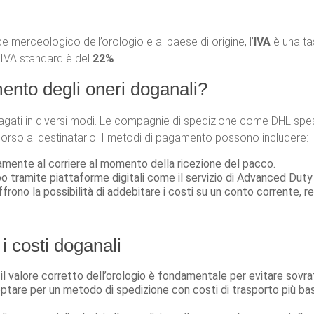
e merceologico dell’orologio e al paese di origine, l’
IVA
è una ta
a IVA standard è del
22%
.
ento degli oneri doganali?
pagati in diversi modi. Le compagnie di spedizione come DHL spes
borso al destinatario. I metodi di pagamento possono includere:
tamente al corriere al momento della ricezione del pacco.
ipo tramite piattaforme digitali come il servizio di Advanced Duty
rono la possibilità di addebitare i costi su un conto corrente, 
 i costi doganali
e il valore corretto dell’orologio è fondamentale per evitare sovr
 optare per un metodo di spedizione con costi di trasporto più bass