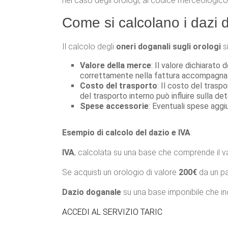
nel caso degli orologi, al codice merceologico 
Come si calcolano i dazi d
Il calcolo degli
oneri doganali sugli orologi
si
Valore della merce
: Il valore dichiarato
correttamente nella fattura accompagnat
Costo del trasporto
: Il costo del trasp
del trasporto interno può influire sulla de
Spese accessorie
: Eventuali spese agg
Esempio di calcolo del dazio e IVA
:
IVA
, calcolata su una base che comprende il val
Se acquisti un orologio di valore
200€
da un pa
Dazio doganale
su una base imponibile che incl
ACCEDI AL SERVIZIO TARIC