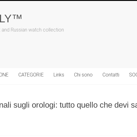
ALY™
t and Russian watch collection
IONE
CATEGORIE
Links
Chi sono
Contatti
SO
li sugli orologi: tutto quello che devi 