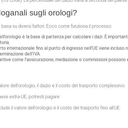
(HS Code). La percentuale del dazio varia a seconda del paese di
oganali sugli orologi?
 basa su diversi fattori. Ecco come funziona il processo:
 dell’orologio è la base di partenza per calcolare i dazi. È importa
oria.
orto internazionale fino al punto di ingresso nell’UE viene incluso
terminazione dell’IVA.
iuntive come l’assicurazione, mediazione o commissioni possono 
ore dell’orologio, il dazio e il costo del trasporto complessivo.
ese extra-UE, potresti pagare:
ude il valore dell’orologio e il costo del trasporto fino all’UE.