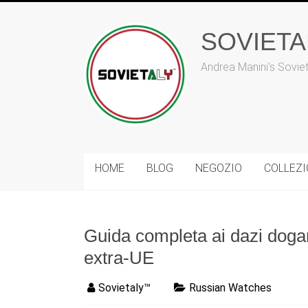
Vai
al
contenuto
SOVIET
Andrea Manini's Sovie
HOME
BLOG
NEGOZIO
COLLEZ
Guida completa ai dazi dogana
extra-UE
Sovietaly™
Russian Watches