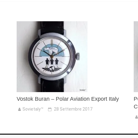
Vostok Buran – Polar Aviation Export Italy
P
C
Sovietaly™
28 Settembre 2017