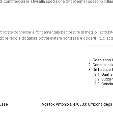
rdi commerciali relativi alla spedizione (Incoterms) possono inf
imposte connesse è fondamentale per gestire al meglio l’acquisto
le regole doganali, potrai evitare sorprese e goderti il tuo ac
1.
Cosa sono i 
2.
Come si calc
3.
Differenze t
3.1.
Quali s
3.2.
Suggerim
3.3.
Conclu
Russe
Vostok Amphibia 470303: Un’icona degli 