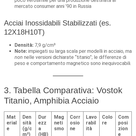
poco verosimile per una produzione destinata al
mercato consumer anni ’90 in Russia
Acciai Inossidabili Stabilizzati (es.
12X18H10T)
Densità:
7,9 g/cm³
Note:
impiegati su larga scala per modelli in acciaio, ma
non
nelle versioni dichiarate “titanio”; le differenze di
peso e comportamento magnetico sono inequivocabili.
3. Tabella Comparativa: Vostok
Titanio, Amphibia Acciaio
Mat
Den
Dur
Mag
Corr
Lavo
Colo
Com
erial
sità
ezz
neti
osio
rabil
re
posi
e
(g/c
a
smo
ne
ità
zion
m³)
(HB)
e