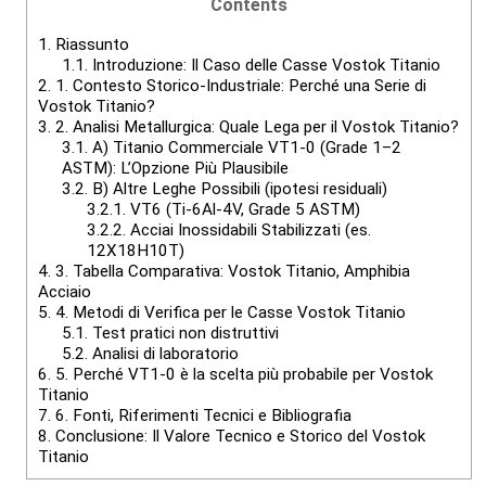
Contents
1.
Riassunto
1.1.
Introduzione: Il Caso delle Casse Vostok Titanio
2.
1. Contesto Storico-Industriale: Perché una Serie di
Vostok Titanio?
3.
2. Analisi Metallurgica: Quale Lega per il Vostok Titanio?
3.1.
A) Titanio Commerciale VT1-0 (Grade 1–2
ASTM): L’Opzione Più Plausibile
3.2.
B) Altre Leghe Possibili (ipotesi residuali)
3.2.1.
VT6 (Ti-6Al-4V, Grade 5 ASTM)
3.2.2.
Acciai Inossidabili Stabilizzati (es.
12X18H10T)
4.
3. Tabella Comparativa: Vostok Titanio, Amphibia
Acciaio
5.
4. Metodi di Verifica per le Casse Vostok Titanio
5.1.
Test pratici non distruttivi
5.2.
Analisi di laboratorio
6.
5. Perché VT1-0 è la scelta più probabile per Vostok
Titanio
7.
6. Fonti, Riferimenti Tecnici e Bibliografia
8.
Conclusione: Il Valore Tecnico e Storico del Vostok
Titanio