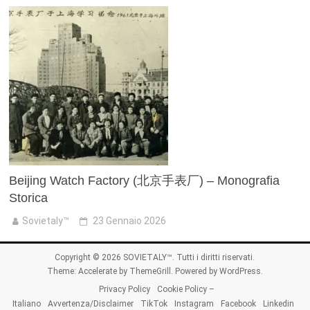
Beijing Watch Factory (北京手表厂) – Monografia
Storica
Sovietaly™
23 Gennaio 2026
Copyright © 2026
SOVIETALY™
. Tutti i diritti riservati.
Theme:
Accelerate
by ThemeGrill. Powered by
WordPress
.
Privacy Policy
Cookie Policy –
Italiano
Avvertenza/Disclaimer
TikTok
Instagram
Facebook
Linkedin