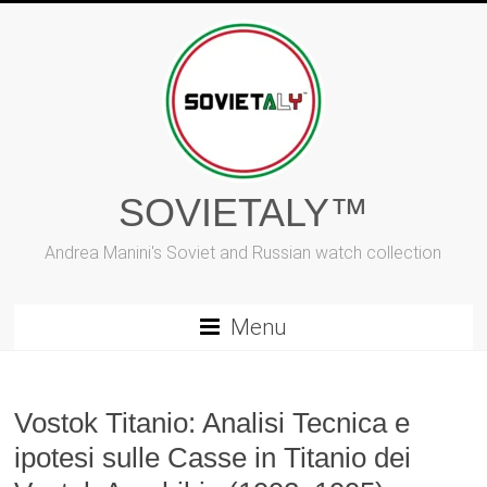
Vai
al
contenuto
SOVIETALY™
Andrea Manini's Soviet and Russian watch collection
Menu
Vostok Titanio: Analisi Tecnica e
ipotesi sulle Casse in Titanio dei