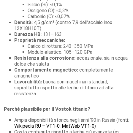
Silicio (Si): ≤0,1%
Ossigeno (O): ≤0,3%
Carbonio (C): ≤0,07%
Densità:
4,5 g/cm³ (contro 7,9 dell’acciaio inox
12X18H10T)
Durezza HB:
131–163
Proprietà meccaniche:
Carico di rottura: 240–350 MPa
Modulo elastico: 105–120 GPa
Resistenza alla corrosione:
eccezionale, sia in acqua
dolce che salata
Comportamento magnetico:
completamente
amagnetico
Lavorabilità:
buona con macchinari standard,
soprattutto rispetto alle leghe di titanio ad alta
resistenza
Perché plausibile per il Vostok titanio?
Ampia disponibilità storica negli anni ’90 in Russia (fonti:
Wikipedia RU – VT1-0
,
MatWeb VT1-0
)
Costo contenuto rispetto a leghe più avanzate (es.