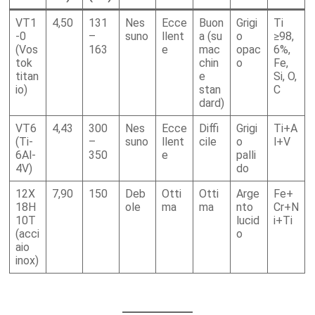
VT1
4,50
131
Nes
Ecce
Buon
Grigi
Ti
-0
–
suno
llent
a (su
o
≥98,
(Vos
163
e
mac
opac
6%,
tok
chin
o
Fe,
titan
e
Si, O,
io)
stan
C
dard)
VT6
4,43
300
Nes
Ecce
Diffi
Grigi
Ti+A
(Ti-
–
suno
llent
cile
o
l+V
6Al-
350
e
palli
4V)
do
12X
7,90
150
Deb
Otti
Otti
Arge
Fe+
18H
ole
ma
ma
nto
Cr+N
10T
lucid
i+Ti
(acci
o
aio
inox)