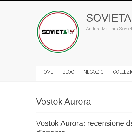
Vai
al
SOVIET
contenuto
Andrea Manini's Sovie
HOME
BLOG
NEGOZIO
COLLEZ
Vostok Aurora
Vostok Aurora: recensione de