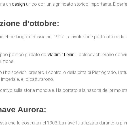
ina un
design
unico con un significato storico importante. È perfe
uzione d’ottobre:
he ebbe luogo in Russia nel 1917. La rivoluzione portò alla caduta
ppo politico guidato da
Vladimir Lenin
. I bolscevichi erano conv
luzione.
i bolscevichi presero il controllo della città di Pietrogrado, l’att
imperiale, e lo catturarono.
cativo sulla storia mondiale. Ha portato alla nascita del primo sta
nave Aurora:
 che fu costruita nel 1903. La nave fu utilizzata durante la prim