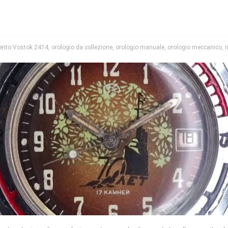
nto Vostok 2414
,
orologio da collezione
,
orologio manuale
,
orologio meccanico
,
r