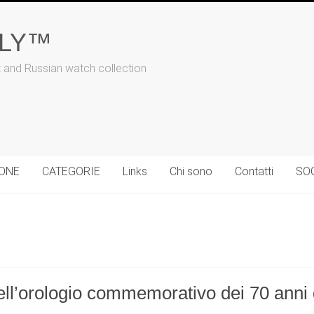
ALY™
t and Russian watch collection
IONE
CATEGORIE
Links
Chi sono
Contatti
SO
ll’orologio commemorativo dei 70 anni d