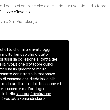
l colpo di cannone che diede inizio alla rivoluzione d’ottobre. 
Palazzo d’Inverno
.
ova a San Pietroburgo.
chetto che mi è arrivato oggi
o
molto famoso che è stato
ogi
russi
da collezione si tratta del
lla rivoluzione d'ottobre quindi
etico
ha un quadrante molto
ressante con ritratta la motonave
po di cannone che diede inizio alla
 tra lo stellato i colpi di cannone e i
steticamente ma l'orologio
olto bello
#aurora
#rivoluzione
i
#vostok
#komandirskie
♬