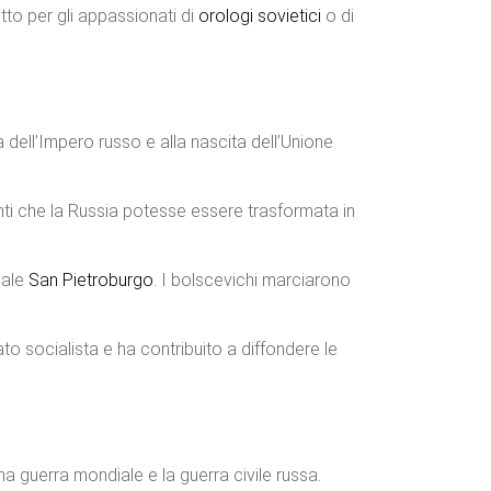
tto per gli appassionati di
orologi
sovietici
o di
 dell’Impero russo e alla nascita dell’Unione
inti che la Russia potesse essere trasformata in
uale
San Pietroburgo
. I bolscevichi marciarono
to socialista e ha contribuito a diffondere le
a guerra mondiale e la guerra civile russa.