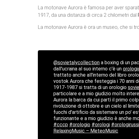
La motonave Aurora è famosa per aver sparato i
1917, da una distanza di circa 2 chilometri dal
La motonave Aurora è ora un museo, che si tr
@sovietalycollection
a boxing di un pac
dall'ucraina al suo interno c'è un
orologi
trattato anche all'interno del libro orol
vostok Aurora che festeggia i 70 anni de
1917-1987 si tratta di un orologio
sovi
particolare e a mio giudizio molto inte
Aurora la barca da cui partì il primo col
rivoluzione di ottobre e un cielo al limite
fuochi d'artificio da sistemare un po' e
funzionante e a mio giudizio è anche m
#cccp
#orologio
#orologi
#orologiruss
RelaxingMusic – MeteoMusic