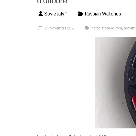
d’ottobre
Sovietaly™
Russian Watches
21 Novembre 2023
incrociatore Aurora
,
movime