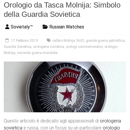
Orologio da Tasca Molnija: Simbolo
della Guardia Sovietica
Sovietaly™
Russian Watches
17 Febbraio 2019
calibro Molnija 3602
,
grande guerra patriottica
,
Guardia Sovietica
,
orologeria sovietica
,
orologi commemorativi
,
orologio
Molnija
,
seconda guerra mondiale
Questo articolo è dedicato agli appassionati di
orologeria
sovietica
e russa, con un focus su un particolare
orologio