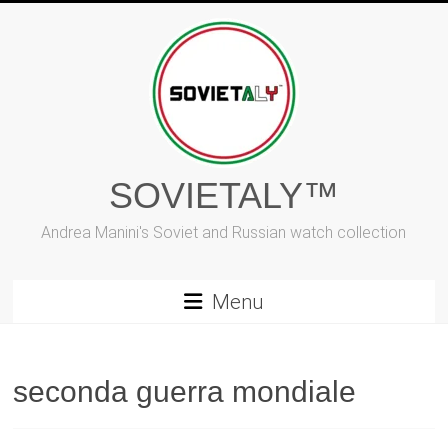
Vai
al
contenuto
SOVIETALY™
Andrea Manini's Soviet and Russian watch collection
Menu
seconda guerra mondiale