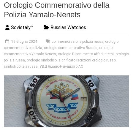
Orologio Commemorativo della
Polizia Yamalo-Nenets
Sovietaly™
Russian Watches
19 Giugno 2024
commemorazione polizia russa
,
orologio
commemorativo polizia
,
orologio commemorativo Russia
,
orologio
commemorativo Yamalo-Nenets
,
orologio Dipartimento Affari Interni
,
orologio
polizia russa
,
orologio simbolico
,
significato iscrizioni orologio russo
,
simboli polizia russa
,
УВД Ямало-Ненецкого АО