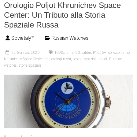
Orologio Poljot Khrunichev Space
Center: Un Tributo alla Storia
Spaziale Russa
Sovietaly™
Russian Watches
22 Gennaio 2020
1990s
,
anni '90
,
calibro P1656H
,
collezionismo
,
Khrunichev Space Center
,
mir
,
orologi russi
,
orologi spaziali
,
poljot
,
Russian
watches
,
storia spaziale