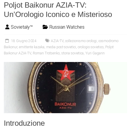
Poljot Baikonur AZIA-TV:
Un’Orologio Iconico e Misterioso
Sovietaly™
Russian Watches
18 Giugno 2024
AZIA-TV
,
collezionismo orologi
,
cosmodromo
Baikonur
,
emittente kazaka
,
media post-sovietici
,
orologio sovietico
,
Poljot
Baikonur AZIA-TV
,
Roman Trotsenko
,
storia sovietica
,
Yuri Gagarin
Introduzione