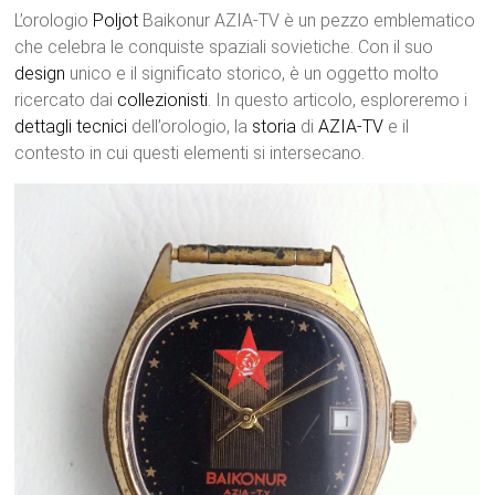
L’orologio
Poljot
Baikonur AZIA-TV è un pezzo emblematico
che celebra le conquiste spaziali sovietiche. Con il suo
design
unico e il significato storico, è un oggetto molto
ricercato dai
collezionisti
. In questo articolo, esploreremo i
dettagli tecnici
dell’orologio, la
storia
di
AZIA-TV
e il
contesto in cui questi elementi si intersecano.