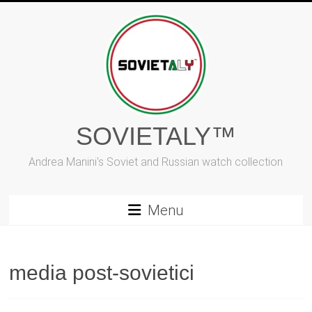
Vai
al
contenuto
SOVIETALY™
Andrea Manini's Soviet and Russian watch collection
Menu
media post-sovietici