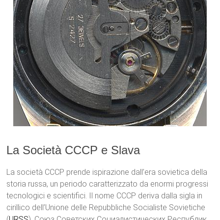
La Società CCCP e Slava
La società CCCP prende ispirazione dall’era sovietica della
storia russa, un periodo caratterizzato da enormi progressi
tecnologici e scientifici. Il nome CCCP deriva dalla sigla in
cirillico dell’Unione delle Repubbliche Socialiste Sovietiche
(
URSS
), Союз Советских Социалистических Республик,