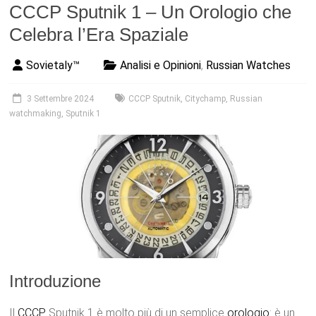
CCCP Sputnik 1 – Un Orologio che
Celebra l’Era Spaziale
Sovietaly™
Analisi e Opinioni
,
Russian Watches
3 Settembre 2024
CCCP Sputnik
,
Citychamp
,
Russian
watchmaking
,
Sputnik 1
Introduzione
Il
CCCP
Sputnik 1 è molto più di un semplice
orologio
: è un