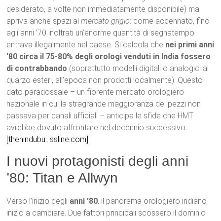
desiderato, a volte non immediatamente disponibile) ma
apriva anche spazi al
mercato grigio
: come accennato, fino
agli anni ’70 inoltrati un’enorme quantità di segnatempo
entrava illegalmente nel paese. Si calcola che
nei primi anni
’80 circa il 75-80% degli orologi venduti in India fossero
di contrabbando
(soprattutto modelli digitali o analogici al
quarzo esteri, all’epoca non prodotti localmente). Questo
dato paradossale – un fiorente mercato orologiero
nazionale in cui la stragrande maggioranza dei pezzi non
passava per canali ufficiali – anticipa le sfide che HMT
avrebbe dovuto affrontare nel decennio successivo.
[thehindubu…ssline.com]
I nuovi protagonisti degli anni
’80: Titan e Allwyn
Verso l’inizio degli
anni ’80
, il panorama orologiero indiano
iniziò a cambiare. Due fattori principali scossero il dominio