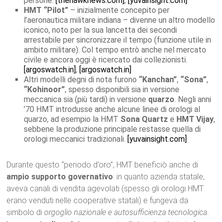
persone.
[thehawknews.com]
,
[yuvainsight.com]
HMT “Pilot”
– inizialmente concepito per
l’aeronautica militare indiana – divenne un altro modello
iconico, noto per la sua lancetta dei secondi
arrestabile per sincronizzare il tempo (funzione utile in
ambito militare). Col tempo entrò anche nel mercato
civile e ancora oggi è ricercato dai collezionisti.
[argoswatch.in]
,
[argoswatch.in]
Altri modelli degni di nota furono
“Kanchan”
,
“Sona”
,
“Kohinoor”
, spesso disponibili sia in versione
meccanica sia (più tardi) in versione
quarzo
. Negli anni
’70 HMT introdusse anche alcune linee di orologi al
quarzo, ad esempio la HMT
Sona Quartz
e
HMT Vijay
,
sebbene la produzione principale restasse quella di
orologi meccanici tradizionali.
[yuvainsight.com]
Durante questo “periodo d’oro”, HMT beneficiò anche di
ampio supporto governativo
: in quanto azienda statale,
aveva canali di vendita agevolati (spesso gli orologi HMT
erano venduti nelle cooperative statali) e fungeva da
simbolo di
orgoglio nazionale e autosufficienza tecnologica
.