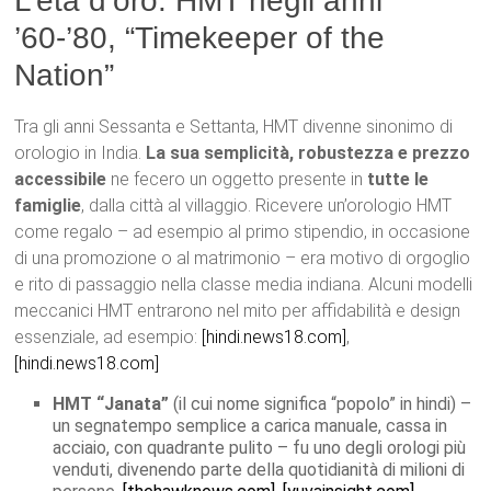
L’età d’oro: HMT negli anni
’60-’80, “Timekeeper of the
Nation”
Tra gli anni Sessanta e Settanta, HMT divenne sinonimo di
orologio in India.
La sua semplicità, robustezza e prezzo
accessibile
ne fecero un oggetto presente in
tutte le
famiglie
, dalla città al villaggio. Ricevere un’orologio HMT
come regalo – ad esempio al primo stipendio, in occasione
di una promozione o al matrimonio – era motivo di orgoglio
e rito di passaggio nella classe media indiana. Alcuni modelli
meccanici HMT entrarono nel mito per affidabilità e design
essenziale, ad esempio:
[hindi.news18.com]
,
[hindi.news18.com]
HMT “Janata”
(il cui nome significa “popolo” in hindi) –
un segnatempo semplice a carica manuale, cassa in
acciaio, con quadrante pulito – fu uno degli orologi più
venduti, divenendo parte della quotidianità di milioni di