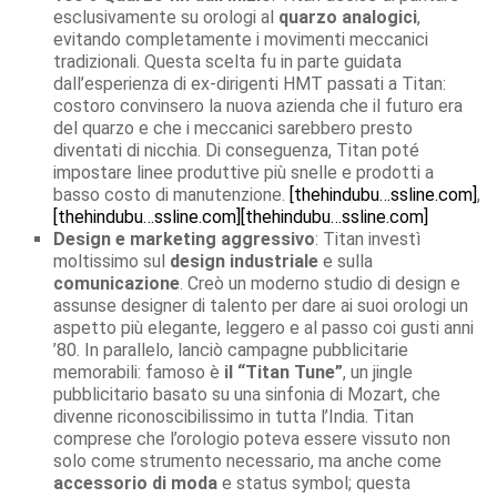
esclusivamente su orologi al
quarzo analogici
,
evitando completamente i movimenti meccanici
tradizionali. Questa scelta fu in parte guidata
dall’esperienza di ex-dirigenti HMT passati a Titan:
costoro convinsero la nuova azienda che il futuro era
del quarzo e che i meccanici sarebbero presto
diventati di nicchia. Di conseguenza, Titan poté
impostare linee produttive più snelle e prodotti a
basso costo di manutenzione.
[thehindubu…ssline.com]
,
[thehindubu…ssline.com]
[thehindubu…ssline.com]
Design e marketing aggressivo
: Titan investì
moltissimo sul
design industriale
e sulla
comunicazione
. Creò un moderno studio di design e
assunse designer di talento per dare ai suoi orologi un
aspetto più elegante, leggero e al passo coi gusti anni
’80. In parallelo, lanciò campagne pubblicitarie
memorabili: famoso è
il “Titan Tune”
, un jingle
pubblicitario basato su una sinfonia di Mozart, che
divenne riconoscibilissimo in tutta l’India. Titan
comprese che l’orologio poteva essere vissuto non
solo come strumento necessario, ma anche come
accessorio di moda
e status symbol; questa