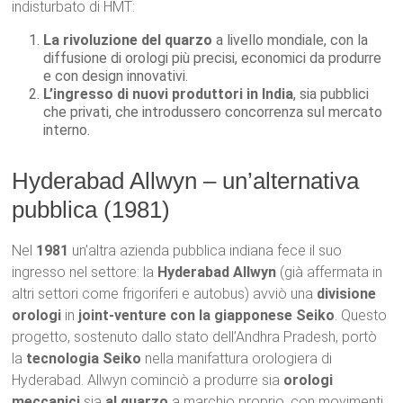
indisturbato di HMT:
La rivoluzione del quarzo
a livello mondiale, con la
diffusione di orologi più precisi, economici da produrre
e con design innovativi.
L’ingresso di nuovi produttori in India
, sia pubblici
che privati, che introdussero concorrenza sul mercato
interno.
Hyderabad Allwyn – un’alternativa
pubblica (1981)
Nel
1981
un’altra azienda pubblica indiana fece il suo
ingresso nel settore: la
Hyderabad Allwyn
(già affermata in
altri settori come frigoriferi e autobus) avviò una
divisione
orologi
in
joint-venture con la giapponese Seiko
. Questo
progetto, sostenuto dallo stato dell’Andhra Pradesh, portò
la
tecnologia Seiko
nella manifattura orologiera di
Hyderabad. Allwyn cominciò a produrre sia
orologi
meccanici
sia
al quarzo
a marchio proprio, con movimenti