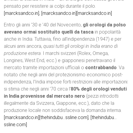
pensato per resistere ai colpi durante il polo.
[marcksandco.in]
,
[marcksandco.in]
[marcksandco.in]
Entro gli anni ’30 e ’40 del Novecento,
gli orologi da polso
avevano ormai sostituito quelli da tasca
in popolarità
anche in India. Tuttavia, fino all’indipendenza (1947) e per
alcuni anni ancora,
quasi tutti gli orologi in India erano di
produzione estera
. I marchi svizzeri (Rolex, Omega,
Longines, West End, ecc.) e giapponesi penetravano il
mercato tramite importazioni ufficiali o
contrabbando
. Va
notato che negli anni del protezionismo economico post-
indipendenza, l’India impose forti restrizioni alle importazioni:
si stima che negli anni ’70 circa l’
80% degli orologi venduti
in India provenisse dal mercato nero
(pezzi introdotti
illegalmente da Svizzera, Giappone, ecc.), dato che la
produzione locale non soddisfaceva la domanda interna.
[marcksandco.in]
[thehindubu…ssline.com]
,
[thehindubu…
ssline.com]