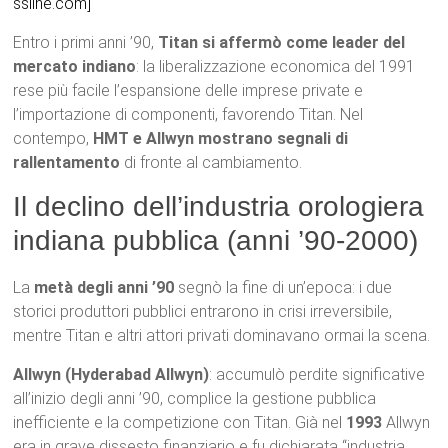
ssline.com]
Entro i primi anni ’90,
Titan si affermò come leader del
mercato indiano
: la liberalizzazione economica del 1991
rese più facile l’espansione delle imprese private e
l’importazione di componenti, favorendo Titan. Nel
contempo,
HMT e Allwyn mostrano segnali di
rallentamento
di fronte al cambiamento.
Il declino dell’industria orologiera
indiana pubblica (anni ’90-2000)
La
metà degli anni ’90
segnò la fine di un’epoca: i due
storici produttori pubblici entrarono in crisi irreversibile,
mentre Titan e altri attori privati dominavano ormai la scena.
Allwyn (Hyderabad Allwyn)
: accumulò perdite significative
all’inizio degli anni ’90, complice la gestione pubblica
inefficiente e la competizione con Titan. Già nel
1993
Allwyn
era in grave dissesto finanziario e fu dichiarata “industria