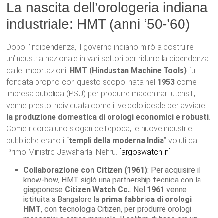
La nascita dell’orologeria indiana
industriale: HMT (anni ‘50-’60)
Dopo l’indipendenza, il governo indiano mirò a costruire
un’industria nazionale in vari settori per ridurre la dipendenza
dalle importazioni.
HMT (Hindustan Machine Tools)
fu
fondata proprio con questo scopo: nata nel
1953
come
impresa pubblica (PSU) per produrre macchinari utensili,
venne presto individuata come il veicolo ideale per avviare
la produzione domestica di orologi economici e robusti
.
Come ricorda uno slogan dell’epoca, le nuove industrie
pubbliche erano i “
templi della moderna India
” voluti dal
Primo Ministro Jawaharlal Nehru.
[argoswatch.in]
Collaborazione con Citizen (1961)
: Per acquisire il
know-how, HMT siglò una partnership tecnica con la
giapponese
Citizen Watch Co.
. Nel
1961
venne
istituita a Bangalore la
prima fabbrica di orologi
HMT
, con tecnologia Citizen, per produrre orologi