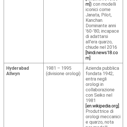
m]
) con modelli
iconici come
Janata, Pilot,
Kanchan.
Dominante anni
’60-’80; incapace
di adattarsi
all’era quarzo,
chiude nel 2016
[hindi.news18.co
m]
.
Hyderabad
1981 – 1995
Azienda pubblica
Allwyn
(divisione orologi)
fondata 1942;
entra negli
orologi in
collaborazione
con Seiko nel
1981
[en.wikipedia.org]
.
Produttrice di
orologi meccanici
e quarzo, nota