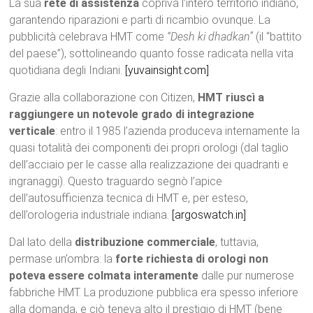
La sua
rete di assistenza
copriva l’intero territorio indiano,
garantendo riparazioni e parti di ricambio ovunque. La
pubblicità celebrava HMT come
“Desh ki dhadkan”
(il “battito
del paese”), sottolineando quanto fosse radicata nella vita
quotidiana degli Indiani.
[yuvainsight.com]
Grazie alla collaborazione con Citizen,
HMT riuscì a
raggiungere un notevole grado di integrazione
verticale
: entro il 1985 l’azienda produceva internamente la
quasi totalità dei componenti dei propri orologi (dal taglio
dell’acciaio per le casse alla realizzazione dei quadranti e
ingranaggi). Questo traguardo segnò l’apice
dell’autosufficienza tecnica di HMT e, per esteso,
dell’orologeria industriale indiana.
[argoswatch.in]
Dal lato della
distribuzione commerciale
, tuttavia,
permase un’ombra: la
forte richiesta di orologi non
poteva essere colmata interamente
dalle pur numerose
fabbriche HMT. La produzione pubblica era spesso inferiore
alla domanda, e ciò teneva alto il prestigio di HMT (bene