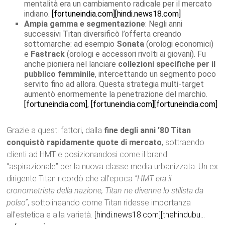
mentalità era un cambiamento radicale per il mercato
indiano.
[fortuneindia.com]
[hindi.news18.com]
Ampia gamma e segmentazione
: Negli anni
successivi Titan diversificò l’offerta creando
sottomarche: ad esempio
Sonata
(orologi economici)
e
Fastrack
(orologi e accessori rivolti ai giovani). Fu
anche pioniera nel lanciare
collezioni specifiche per il
pubblico femminile
, intercettando un segmento poco
servito fino ad allora. Questa strategia multi-target
aumentò enormemente la penetrazione del marchio.
[fortuneindia.com]
,
[fortuneindia.com]
[fortuneindia.com]
Grazie a questi fattori, dalla
fine degli anni ’80 Titan
conquistò rapidamente quote di mercato
, sottraendo
clienti ad HMT e posizionandosi come il brand
“aspirazionale” per la nuova classe media urbanizzata. Un ex
dirigente Titan ricordò che all’epoca
“HMT era il
cronometrista della nazione, Titan ne divenne lo stilista da
polso”
, sottolineando come Titan ridesse importanza
all’estetica e alla varietà.
[hindi.news18.com]
[thehindubu…