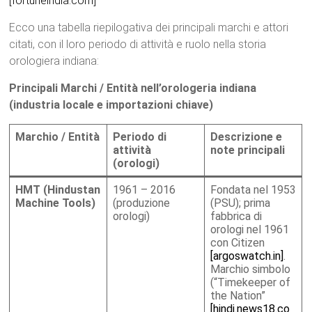
[fortuneindia.com]
Ecco una tabella riepilogativa dei principali marchi e attori
citati, con il loro periodo di attività e ruolo nella storia
orologiera indiana:
Principali Marchi / Entità nell’orologeria indiana
(industria locale e importazioni chiave)
Marchio / Entità
Periodo di
Descrizione e
attività
note principali
(orologi)
HMT (Hindustan
1961 – 2016
Fondata nel 1953
Machine Tools)
(produzione
(PSU); prima
orologi)
fabbrica di
orologi nel 1961
con Citizen
[argoswatch.in]
.
Marchio simbolo
(“Timekeeper of
the Nation”
[hindi.news18.co