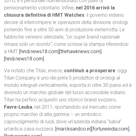
2010, e il personale ridimensionato con piani di
pensionamento volontario. Infine,
nel 2016 arrivò la
chiusura definitiva di HMT Watches
: il governo indiano
decise di interrompere le operazioni della divisione orologi,
ponendo fine a oltre 50 anni di produzione ininterrotta. Le
fabbriche vennero silenziate,
“un super brand nazionale
rimase solo un ricordo”
, come scrisse la stampa riferendosi
a HMT.
[hindi.news18.com]
[thehawknews.com]
,
[hindi.news18.com]
Va notato che Titan, invece,
continuò a prosperare
: oggi
Titan Company è uno dei primi 5 produttori di orologi al
mondo integrati verticalmente, esporta in oltre 30 paesi ed è
divenuto un marchio globale del lusso accessibile indiano.
Titan ha perfino acquisito uno storico brand svizzero,
Favre-Leuba
, nel 2011, riportandolo sul mercato come
proprio marchio di alta gamma – un simbolico
capovolgimento di ruoli, dove un’azienda indiana “salva”
un’antica casa svizzera.
[marcksandco.in]
[fortuneindia.com]
,