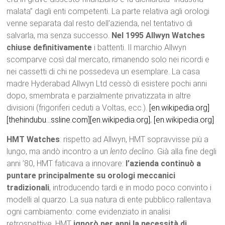
malata” dagli enti competenti. La parte relativa agli orologi
venne separata dal resto dell’azienda, nel tentativo di
salvarla, ma senza successo.
Nel 1995 Allwyn Watches
chiuse definitivamente
i battenti. Il marchio Allwyn
scomparve così dal mercato, rimanendo solo nei ricordi e
nei cassetti di chi ne possedeva un esemplare. La casa
madre Hyderabad Allwyn Ltd cessò di esistere pochi anni
dopo, smembrata e parzialmente privatizzata in altre
divisioni (frigoriferi ceduti a Voltas, ecc.).
[en.wikipedia.org]
[thehindubu…ssline.com]
[en.wikipedia.org]
,
[en.wikipedia.org]
HMT Watches
: rispetto ad Allwyn, HMT sopravvisse più a
lungo, ma andò incontro a un
lento declino
. Già alla fine degli
anni ’80, HMT faticava a innovare:
l’azienda continuò a
puntare principalmente su orologi meccanici
tradizionali
, introducendo tardi e in modo poco convinto i
modelli al quarzo. La sua natura di ente pubblico rallentava
ogni cambiamento: come evidenziato in analisi
retrospettive, HMT
ignorò per anni la necessità di