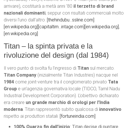
arrivare), costituirà a metà anni ’80
il terzetto di brand
nazionali dominanti
, seppur con risultati commerciali molto
diversi l’uno dall’altro.
[thehindubu…ssline.com]
[en.wikipedia.org]
[capitaltim…intage.com]
[en.wikipedia.org]
,
[en.wikipedia.org]
Titan – la spinta privata e la
rivoluzione del design (dal 1984)
Il vero punto di svolta fu l’ingresso di
Titan
sul mercato.
Titan Company
(inizialmente Titan Industries) nacque nel
1984
come joint-venture tra il conglomerato privato
Tata
Group
e un’agenzia governativa locale (TIDCO, Tamil Nadu
Industrial Development Corporation). L’obiettivo dichiarato
era creare
un grande marchio di orologi per l’India
moderna
. Titan rappresentò subito qualcosa di
innovativo
rispetto ai produttori statali:
[fortuneindia.com]
100% Quarzo fin dall’inizio
: Titan decise di puntare