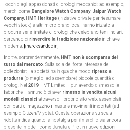
l’occhio agli appassionati di orologi meccanici: ad esempio,
marchi come
Bangalore Watch Company
,
Jaipur Watch
Company
,
HMT Heritage
(iniziative private per riesumare
vecchi stock) e altri micro-brand locali hanno iniziato a
produrre serie limitate di orologi che celebrano temi indiani,
cercando di
rinverdire la tradizione nazionale
in chiave
moderna.
[marcksandco.in]
Inoltre, sorprendentemente,
HMT non è scomparsa del
tutto dal mercato
. Sulla scia del forte interesse dei
collezionisti, la società ha in qualche modo
ripreso a
produrre
(o meglio, ad assemblare) piccole quantità di
orologi. Nel
2019
, HMT Limited – pur avendo dismesso le
fabbriche – annunciò di aver
rimesso in vendita alcuni
modelli classici
attraverso il proprio sito web, assemblati
con parti di magazzino rimaste e movimenti importati (ad
esempio Citizen/Miyota). Questa operazione su scala
ridotta indica quanto la nostalgia per il marchio sia ancora
presente: modelli come Janata e Pilot in nuove edizioni