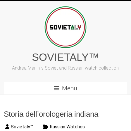
Vai
al
contenuto
SOVIETALY™
Andrea Manini's Soviet and Russian watch collection
Menu
Storia dell’orologeria indiana
Sovietaly™
Russian Watches