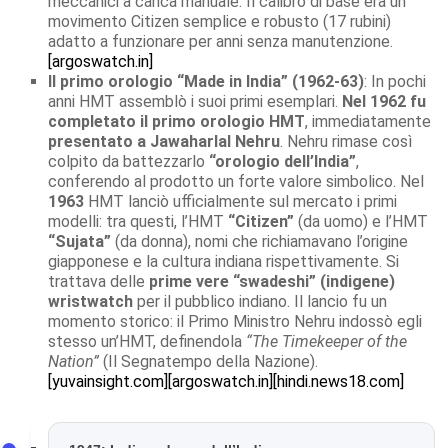
meccanici a carica manuale. Il calibro di base era un
movimento Citizen semplice e robusto (17 rubini)
adatto a funzionare per anni senza manutenzione.
[argoswatch.in]
Il primo orologio “Made in India” (1962-63)
: In pochi
anni HMT assemblò i suoi primi esemplari.
Nel 1962 fu
completato il primo orologio HMT
, immediatamente
presentato a Jawaharlal Nehru
. Nehru rimase così
colpito da battezzarlo
“orologio dell’India”
,
conferendo al prodotto un forte valore simbolico. Nel
1963
HMT lanciò ufficialmente sul mercato i primi
modelli: tra questi, l’HMT
“Citizen”
(da uomo) e l’HMT
“Sujata”
(da donna), nomi che richiamavano l’origine
giapponese e la cultura indiana rispettivamente. Si
trattava delle
prime vere “swadeshi” (indigene)
wristwatch
per il pubblico indiano. Il lancio fu un
momento storico: il Primo Ministro Nehru indossò egli
stesso un’HMT, definendola
“The Timekeeper of the
Nation”
(Il Segnatempo della Nazione).
[yuvainsight.com]
[argoswatch.in]
[hindi.news18.com]