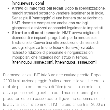
[hindi.news18.com]
Arrivo di importazioni legali
: Dopo la liberalizzazione,
marchi stranieri poterono vendere legalmente in India.
Senza più il “vantaggio” di una barriera protezionistica,
HMT dovette competere anche con orologi
giapponesi e svizzeri economici legalmente importati.
Struttura di costi pesante
: HMT aveva migliaia di
dipendenti e impianti progettati per la meccanica
tradizionale. Convertirsi alla produzione di massa di
orologi al quarzo (meno labor-intensive) avrebbe
richiesto riduzioni di personale e riorganizzazioni
impopolari, che l’azienda non attuò in tempo.
[thehindubu…ssline.com]
,
[thehindubu…ssline.com]
Di conseguenza, HMT iniziò ad accumulare perdite. Dopo il
2000 la situazione peggiorò ulteriormente: le vendite erano
crollate per la concorrenza di Titan (divenuta un colosso,
attivo persino nella gioielleria con il marchio Tanishq) e di
produttori esteri a basso costo. Il governo dapprima ridusse
le attività: alcuni stabilimenti HMT furono chiusi tra il 2000 e il