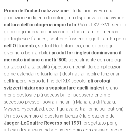
Prima dell’industrializzazione
, l’India non aveva una
produzione indigena di orologi, ma disponeva di una vivace
cultura dell’orologeria importata
. Già dal XVI-XVII secolo
gli orologi meccanici arrivarono in India tramite i mercanti
portoghesi e francesi, sebbene fossero oggetti rari. Fu però
nell’Ottocento
, sotto il Raj britannico, che gli orologi
divennero beni ambiti:
i produttori inglesi dominavano il
mercato indiano a metà ‘800
, specialmente con orologi
da tasca di alta qualità (spesso arricchiti da complicazioni
come calendari e fasi lunari) destinati ai nobili e funzionari
dell’Impero. Verso la fine del XIX secolo,
gli orologi
svizzeri iniziarono a soppiantare quelli inglesi
: erano
meno costosi e più accessibili, e riscossero enorme
successo presso i sovrani indiani (i Maharaja di Patiala,
Mysore, Hyderabad, ecc., figuravano tra i principali patroni).
Un noto esempio di questa influenza è la creazione del
Jaeger-LeCoultre Reverso nel 1931
, progettato per gli
ufficiali di stanza in India – un orologio con cassa girevole