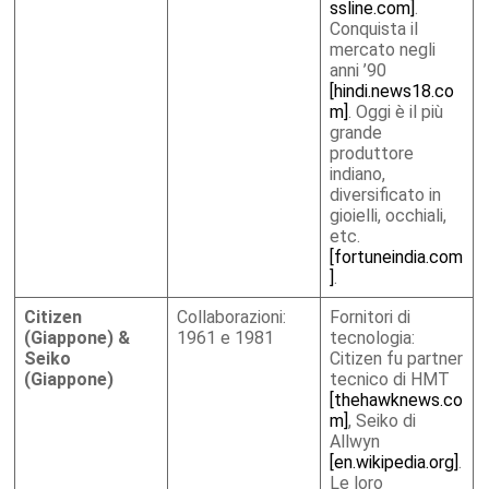
ssline.com]
.
Conquista il
mercato negli
anni ’90
[hindi.news18.co
m]
. Oggi è il più
grande
produttore
indiano,
diversificato in
gioielli, occhiali,
etc.
[fortuneindia.com
]
.
Citizen
Collaborazioni:
Fornitori di
(Giappone)
&
1961 e 1981
tecnologia:
Seiko
Citizen fu partner
(Giappone)
tecnico di HMT
[thehawknews.co
m]
, Seiko di
Allwyn
[en.wikipedia.org]
.
Le loro