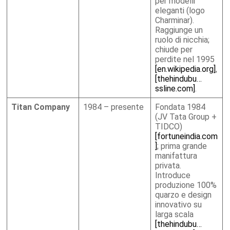
per modelli
eleganti (logo
Charminar).
Raggiunge un
ruolo di nicchia;
chiude per
perdite nel 1995
[en.wikipedia.org]
,
[thehindubu…
ssline.com]
.
Titan Company
1984 – presente
Fondata 1984
(JV Tata Group +
TIDCO)
[fortuneindia.com
]
; prima grande
manifattura
privata.
Introduce
produzione 100%
quarzo e design
innovativo su
larga scala
[thehindubu…