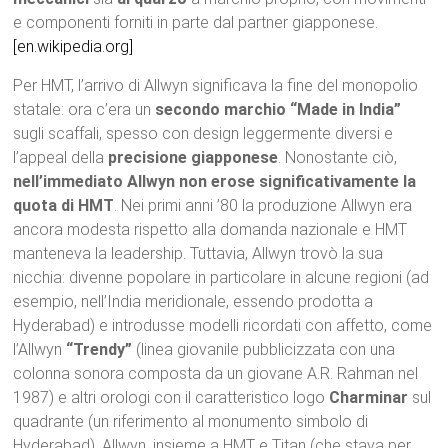
e componenti forniti in parte dal partner giapponese.
[en.wikipedia.org]
Per HMT, l’arrivo di Allwyn significava la fine del monopolio
statale: ora c’era un
secondo marchio “Made in India”
sugli scaffali, spesso con design leggermente diversi e
l’appeal della
precisione giapponese
. Nonostante ciò,
nell’immediato Allwyn non erose significativamente la
quota di HMT
. Nei primi anni ’80 la produzione Allwyn era
ancora modesta rispetto alla domanda nazionale e HMT
manteneva la leadership. Tuttavia, Allwyn trovò la sua
nicchia: divenne popolare in particolare in alcune regioni (ad
esempio, nell’India meridionale, essendo prodotta a
Hyderabad) e introdusse modelli ricordati con affetto, come
l’Allwyn
“Trendy”
(linea giovanile pubblicizzata con una
colonna sonora composta da un giovane A.R. Rahman nel
1987) e altri orologi con il caratteristico logo
Charminar
sul
quadrante (un riferimento al monumento simbolo di
Hyderabad). Allwyn, insieme a HMT e Titan (che stava per