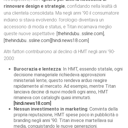
rinnovare design e strategie
, confidando nella lealtà di
una clientela consolidata. Ma negli anni ’90 il consumatore
indiano si stava evolvendo: l’orologio diventava un
accessorio di moda e status, e Titan incarnava meglio
queste nuove aspettative.
[thehindubu…ssline.com]
,
[thehindubu…ssline.com]
[hindi.news18.com]
Altri fattori contribuirono al declino di HMT negli anni ’90-
2000:
Burocrazia e lentezza
: In HMT, essendo statale, ogni
decisione manageriale richiedeva approvazioni
ministeriali lente; questo rendeva arduo reagire
rapidamente al mercato. Ad esempio, mentre Titan
lanciava decine di nuovi modelli ogni anno, HMT
rimaneva con cataloghi quasi immutati.
[hindi.news18.com]
Nessun investimento in marketing
: Convinta della
propria reputazione, HMT spese poco in pubblicità o
branding negli anni ’90. Titan invece martellava sui
media, conquistando le nuove generazioni.