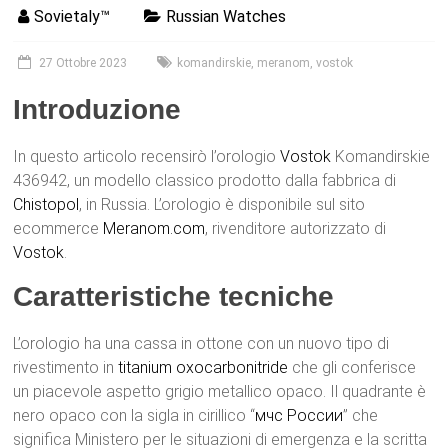
Sovietaly™
Russian Watches
27 Ottobre 2023
komandirskie
,
meranom
,
vostok
Introduzione
In questo articolo recensirò l’orologio
Vostok
Komandirskie
436942, un modello classico prodotto dalla fabbrica di
Chistopol
, in Russia. L’orologio è disponibile sul sito
ecommerce
Meranom.com
, rivenditore autorizzato di
Vostok
.
Caratteristiche tecniche
L’orologio ha una cassa in ottone con un nuovo tipo di
rivestimento in
titanium oxocarbonitride
che gli conferisce
un piacevole aspetto grigio metallico opaco. Il quadrante è
nero opaco con la sigla in cirillico “
мчс России
” che
significa Ministero per le situazioni di emergenza e la scritta