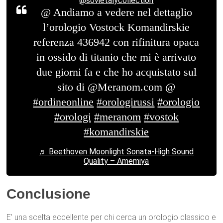
@sovietalycollection
@ Andiamo a vedere nel dettaglio
l’orologio Vostock Komandirskie
referenza 436942 con rifinitura opaca
in ossido di titanio che mi è arrivato
due giorni fa e che ho acquistato sul
sito di @Meranom.com @
#ordineonline
#orologirussi
#orologio
#orologi
#meranom
#vostok
#komandirskie
♬ Beethoven Moonlight Sonata-High Sound
Quality – Amemiya
Conclusione
E’ una scelta eccellente per chi cerca un orologio classico e