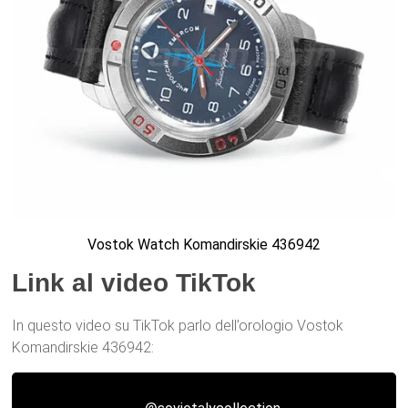
Vostok Watch Komandirskie 436942
Link al video TikTok
In questo video su TikTok parlo dell’orologio Vostok
Komandirskie 436942: