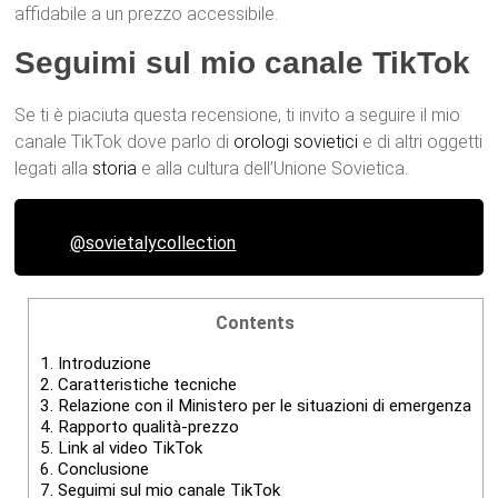
affidabile a un prezzo accessibile.
Seguimi sul mio
canale TikTok
Se ti è piaciuta questa recensione, ti invito a seguire il mio
canale TikTok dove parlo di
orologi
sovietici
e di altri oggetti
legati alla
storia
e alla cultura dell’Unione Sovietica.
@sovietalycollection
Contents
1.
Introduzione
2.
Caratteristiche tecniche
3.
Relazione con il Ministero per le situazioni di emergenza
4.
Rapporto qualità-prezzo
5.
Link al video TikTok
6.
Conclusione
7.
Seguimi sul mio canale TikTok