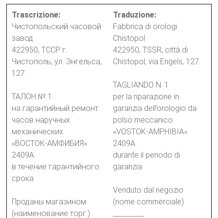
Trascrizione:
Traduzione:
Чистопольский часовой
Fabbrica di orologi
завод
Chistopol
422950, ТССР г.
422950, TSSR, città di
Чистополь, ул. Энгельса,
Chistopol, via Engels, 127.
127.
TAGLIANDO N. 1
ТАЛОН № 1
per la riparazione in
на гарантийный ремонт
garanzia dell’orologio da
часов наручных
polso meccanico
механических
«VOSTOK-AMPHIBIA»
«ВОСТОК-АМФИБИЯ»
2409A
2409А
durante il periodo di
в течение гарантийного
garanzia
срока
Venduto dal negozio
Проданы магазином
(nome commerciale)
(наименование торг.)
_________