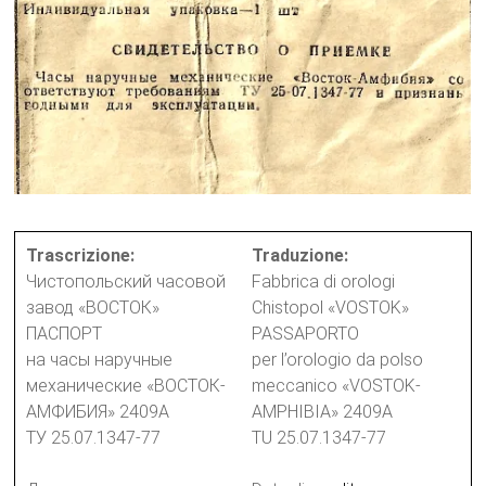
Trascrizione:
Traduzione:
Чистопольский часовой
Fabbrica di orologi
завод «ВОСТОК»
Chistopol «VOSTOK»
ПАСПОРТ
PASSAPORTO
на часы наручные
per l’orologio da polso
механические «ВОСТОК-
meccanico «VOSTOK-
АМФИБИЯ» 2409А
AMPHIBIA» 2409A
ТУ 25.07.1347-77
TU 25.07.1347-77