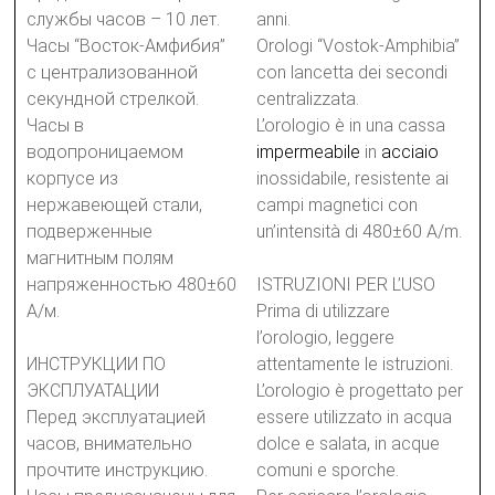
службы часов – 10 лет.
anni.
Часы “Восток-Амфибия”
Orologi “Vostok-Amphibia”
с централизованной
con lancetta dei secondi
секундной стрелкой.
centralizzata.
Часы в
L’orologio è in una cassa
водопроницаемом
impermeabile
in
acciaio
корпусе из
inossidabile, resistente ai
нержавеющей стали,
campi magnetici con
подверженные
un’intensità di 480±60 A/m.
магнитным полям
напряженностью 480±60
ISTRUZIONI PER L’USO
А/м.
Prima di utilizzare
l’orologio, leggere
ИНСТРУКЦИИ ПО
attentamente le istruzioni.
ЭКСПЛУАТАЦИИ
L’orologio è progettato per
Перед эксплуатацией
essere utilizzato in acqua
часов, внимательно
dolce e salata, in acque
прочтите инструкцию.
comuni e sporche.