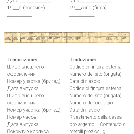
Дата _______________
Data _______________
19___г. (подпись)
19___anno (firma)
____________
____________
Trascrizione:
Traduzione:
Шифр внешнего
Codice di finitura esterna
оформления
Numero del sito (brigata)
Номер участка (бригад)
Data di rilascio
Дата выпуска
Codice di finitura esterna
Шифр внешнего
Numero del sito (brigata)
оформления
Numero dell’orologio
Номер участка (бригад)
Data di rilascio
Номер часов
Rivestimento della cassa
Дата выпуска
oro argento – Contenuto di
Покрытие корпуса
metalli preziosi, g.