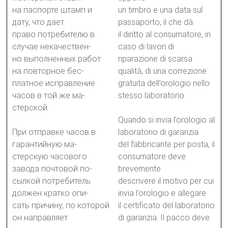
на паспорте штамп и
un timbro e una data sul
дату, что дает
passaporto, il che dà
право потребителю в
il diritto al consumatore, in
случае некачествен-
caso di lavori di
но выполненных работ
riparazione di scarsa
на повторное бес-
qualità, di una correzione
платное исправление
gratuita dell’orologio nello
часов в той же ма-
stesso laboratorio.
стерской.
Quando si invia l’orologio al
При отправке часов в
laboratorio di garanzia
гарантийную ма-
del fabbricante per posta, il
стерскую часового
consumatore deve
завода почтовой по-
brevemente
сылкой потребитель
descrivere il motivo per cui
должен кратко опи-
invia l’orologio e allegare
сать причину, по которой
il certificato del laboratorio
он направляет
di garanzia. Il pacco deve