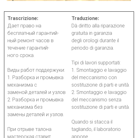
Trascrizione:
Traduzione:
Дает право на
Dà diritto alla riparazione
бесплатный гарантий-
gratuita in garanzia
ный ремонт часов в
degli orologi durante il
течение гарантий-
periodo di garanzia.
ного срока.
Tipi di lavori supportati:
Виды работ поддержуки:
1. Smontaggio e lavaggio
1. Разборка и промывка
del meccanismo con
механизма с
sostituzione di parti e unità.
заменой деталей и узлов
2. Smontaggio e lavaggio
2. Разборка и промывка
del meccanismo senza
механизма без
sostituzione di parti e unità.
замены деталей и узлов.
Quando si stacca il
При отрыве талона
tagliando, il laboratorio
мастерская ставит
appone