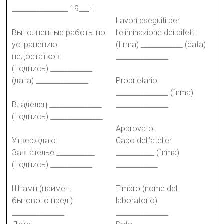
________________ 19___г.
Lavori eseguiti per
Выполненные работы по
l’eliminazione dei difetti:
устранению
(firma) ____________ (data)
недостатков:
_______________
(подпись) ____________
(дата) _______________
Proprietario
_______________ (firma)
Владелец _______________
_______________
(подпись) _______________
Approvato:
Утверждаю:
Capo dell’atelier
Зав. ателье ___________
___________ (firma)
(подпись) ____________
____________
Штамп (наимен.
Timbro (nome del
бытового пред.)
laboratorio)
_______________
_______________