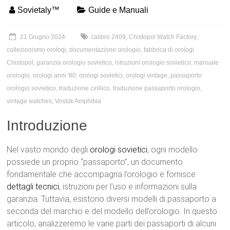
Sovietaly™
Guide e Manuali
21 Giugno 2024
calibro 2409
,
Chistopol Watch Factory
,
collezionismo orologi
,
documentazione orologio
,
fabbrica di orologi
Chistopol
,
garanzia orologio sovietico
,
istruzioni orologio sovietico
,
manuale
orologio
,
orologi anni '80
,
orologi sovietici
,
orologi vintage
,
passaporto
orologio sovietico
,
traduzione cirillico
,
traduzione passaporto orologio
,
vintage watches
,
Vostok Amphibia
Introduzione
Nel vasto mondo degli
orologi
sovietici
, ogni modello
possiede un proprio “passaporto”, un documento
fondamentale che accompagna l’orologio e fornisce
dettagli tecnici
, istruzioni per l’uso e informazioni sulla
garanzia. Tuttavia, esistono diversi modelli di passaporto a
seconda del marchio e del modello dell’orologio. In questo
articolo, analizzeremo le varie parti dei passaporti di alcuni