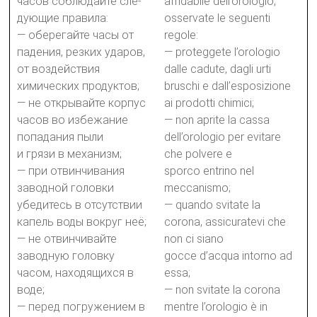
часов соблюдайте сле-
affidabile dell’orologio,
дующие правила:
osservate le seguenti
— оберегайте часы от
regole:
падения, резких ударов,
— proteggete l’orologio
от воздействия
dalle cadute, dagli urti
химических продуктов;
bruschi e dall’esposizione
— не открывайте корпус
ai prodotti chimici;
часов во избежание
— non aprite la cassa
попадания пыли
dell’orologio per evitare
и грязи в механизм;
che polvere e
— при отвинчивания
sporco entrino nel
заводной головки
meccanismo;
убедитесь в отсутствии
— quando svitate la
капель воды вокруг неё;
corona, assicuratevi che
— не отвинчивайте
non ci siano
заводную головку
gocce d’acqua intorno ad
часом, находящихся в
essa;
воде;
— non svitate la corona
— перед погружением в
mentre l’orologio è in