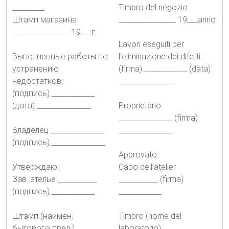
_________
Timbro del negozio
Штамп магазина
________________ 19___anno
________________ 19___г.
Lavori eseguiti per
Выполненные работы по
l’eliminazione dei difetti:
устранению
(firma) ____________ (data)
недостатков:
_______________
(подпись) ____________
(дата) _______________
Proprietario
_______________ (firma)
Владелец _______________
_______________
(подпись) _______________
Approvato:
Утверждаю:
Capo dell’atelier
Зав. ателье ___________
___________ (firma)
(подпись) ____________
____________
Штамп (наимен.
Timbro (nome del
бытового пред.)
laboratorio)