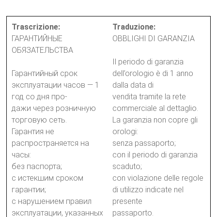
Trascrizione:
Traduzione:
ГАРАНТИЙНЫЕ
OBBLIGHI DI GARANZIA
ОБЯЗАТЕЛЬСТВА
Il periodo di garanzia
Гарантийный срок
dell’orologio è di 1 anno
эксплуатации часов — 1
dalla data di
год со дня про-
vendita tramite la rete
дажи через розничную
commerciale al dettaglio.
торговую сеть.
La garanzia non copre gli
Гарантия не
orologi:
распространяется на
senza passaporto;
часы:
con il periodo di garanzia
без паспорта;
scaduto;
с истекшим сроком
con violazione delle regole
гарантии;
di utilizzo indicate nel
с нарушением правил
presente
эксплуатации, указанных
passaporto.