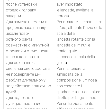
после установки
aver impostato
стрелок головку
le lancette, avvitate la
заверните.
corona.
Для замера времени в
Per misurare il tempo entro
пределах часа началу
un’ora, allineate l’inizio della
шкалы пово-
scala della
ротного ранта
lancetta rotante con la
совместите с минутной
lancetta dei minuti e
стрелкой и отсчет веди-
conteggiate
те по шкале ранта.
secondo la scala della
Для сохранения
ghiera
.
свечения светосостава
Per mantenere la
не подвергайте ци-
luminosità della
ферблат длительному
composizione luminosa,
воздействию солнечных
non esponete il
лучей.
quadrante alla luce solare
Для надежного
diretta per lungo tempo.
функционирования
Per un funzionamento