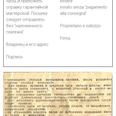
часы, и приложить
essere
справку гарантийной
inviato senza “pagamento
мастерской. Посылку
alla consegna”.
следует отправлять
без “наложенного
Proprietario e indirizzo
платежа”.
Firma
Владелец и его адрес
Подпись