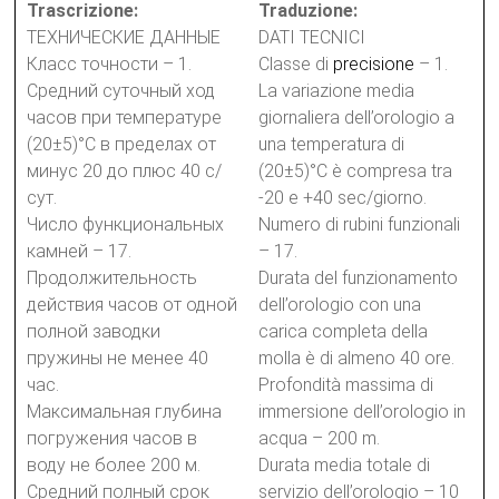
Trascrizione:
Traduzione:
ТЕХНИЧЕСКИЕ ДАННЫЕ
DATI TECNICI
Класс точности – 1.
Classe di
precisione
– 1.
Средний суточный ход
La variazione media
часов при температуре
giornaliera dell’orologio a
(20±5)°С в пределах от
una temperatura di
минус 20 до плюс 40 с/
(20±5)°C è compresa tra
сут.
-20 e +40 sec/giorno.
Число функциональных
Numero di rubini funzionali
камней – 17.
– 17.
Продолжительность
Durata del funzionamento
действия часов от одной
dell’orologio con una
полной заводки
carica completa della
пружины не менее 40
molla è di almeno 40 ore.
час.
Profondità massima di
Максимальная глубина
immersione dell’orologio in
погружения часов в
acqua – 200 m.
воду не более 200 м.
Durata media totale di
Средний полный срок
servizio dell’orologio – 10