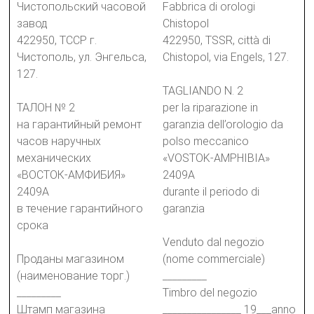
Чистопольский часовой
Fabbrica di orologi
завод
Chistopol
422950, ТССР г.
422950, TSSR, città di
Чистополь, ул. Энгельса,
Chistopol, via Engels, 127.
127.
TAGLIANDO N. 2
ТАЛОН № 2
per la riparazione in
на гарантийный ремонт
garanzia dell’orologio da
часов наручных
polso meccanico
механических
«VOSTOK-AMPHIBIA»
«ВОСТОК-АМФИБИЯ»
2409A
2409А
durante il periodo di
в течение гарантийного
garanzia
срока
Venduto dal negozio
Проданы магазином
(nome commerciale)
(наименование торг.)
_________
_________
Timbro del negozio
Штамп магазина
________________ 19___anno