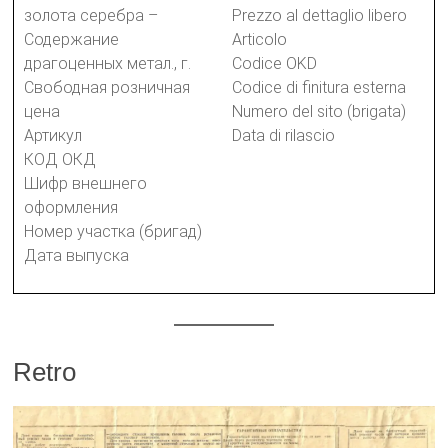
золота серебра –
Prezzo al dettaglio libero
Содержание
Articolo
драгоценных метал., г.
Codice OKD
Свободная розничная
Codice di finitura esterna
цена
Numero del sito (brigata)
Артикул
Data di rilascio
КОД ОКД
Шифр внешнего
оформления
Номер участка (бригад)
Дата выпуска
Retro