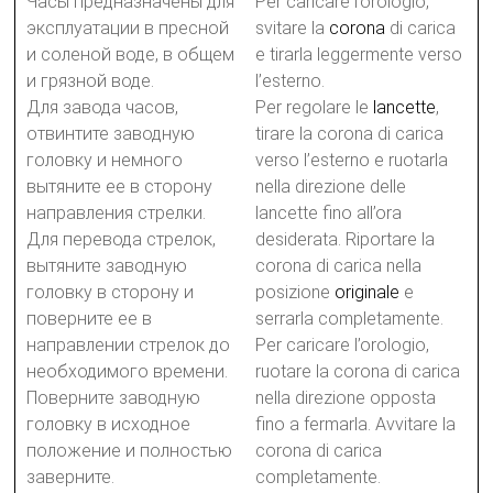
Часы предназначены для
Per caricare l’orologio,
эксплуатации в пресной
svitare la
corona
di carica
и соленой воде, в общем
e tirarla leggermente verso
и грязной воде.
l’esterno.
Для завода часов,
Per regolare le
lancette
,
отвинтите заводную
tirare la corona di carica
головку и немного
verso l’esterno e ruotarla
вытяните ее в сторону
nella direzione delle
направления стрелки.
lancette fino all’ora
Для перевода стрелок,
desiderata. Riportare la
вытяните заводную
corona di carica nella
головку в сторону и
posizione
originale
e
поверните ее в
serrarla completamente.
направлении стрелок до
Per caricare l’orologio,
необходимого времени.
ruotare la corona di carica
Поверните заводную
nella direzione opposta
головку в исходное
fino a fermarla. Avvitare la
положение и полностью
corona di carica
заверните.
completamente.