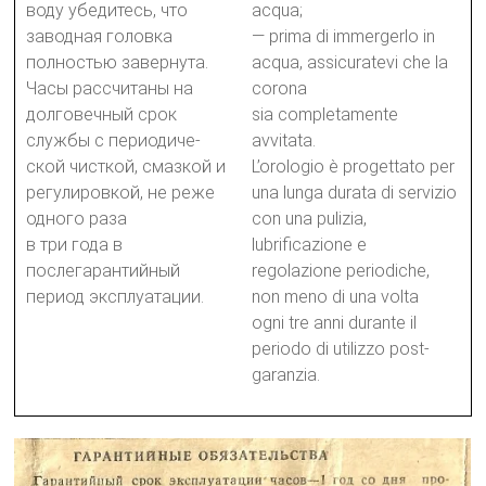
воду убедитесь, что
acqua;
заводная головка
— prima di immergerlo in
полностью завернута.
acqua, assicuratevi che la
Часы рассчитаны на
corona
долговечный срок
sia completamente
службы с периодиче-
avvitata.
ской чисткой, смазкой и
L’orologio è progettato per
регулировкой, не реже
una lunga durata di servizio
одного раза
con una pulizia,
в три года в
lubrificazione e
послегарантийный
regolazione periodiche,
период эксплуатации.
non meno di una volta
ogni tre anni durante il
periodo di utilizzo post-
garanzia.