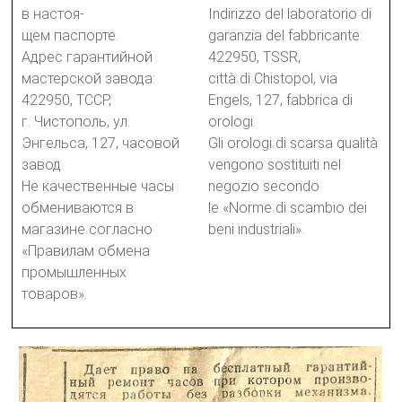
в настоя-
Indirizzo del laboratorio di
щем паспорте.
garanzia del fabbricante:
Адрес гарантийной
422950, TSSR,
мастерской завода:
città di Chistopol, via
422950, ТССР,
Engels, 127, fabbrica di
г. Чистополь, ул.
orologi.
Энгельса, 127, часовой
Gli orologi di scarsa qualità
завод.
vengono sostituiti nel
Не качественные часы
negozio secondo
обмениваются в
le «Norme di scambio dei
магазине согласно
beni industriali».
«Правилам обмена
промышленных
товаров».