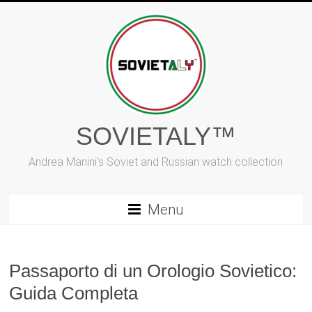
Vai
al
contenuto
SOVIETALY™
Andrea Manini's Soviet and Russian watch collection
Menu
Passaporto di un Orologio Sovietico:
Guida Completa