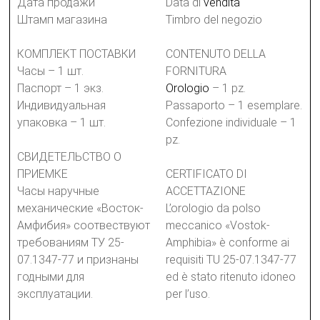
Дата продажи
Data di
vendita
Штамп магазина
Timbro del negozio
КОМПЛЕКТ ПОСТАВКИ
CONTENUTO DELLA
Часы – 1 шт.
FORNITURA
Паспорт – 1 экз.
Orologio
– 1 pz.
Индивидуальная
Passaporto – 1 esemplare.
упаковка – 1 шт.
Confezione individuale – 1
pz.
СВИДЕТЕЛЬСТВО О
ПРИЕМКЕ
CERTIFICATO DI
Часы наручные
ACCETTAZIONE
механические «Восток-
L’orologio da polso
Амфибия» соотвествуют
meccanico «Vostok-
требованиям ТУ 25-
Amphibia» è conforme ai
07.1347-77 и признаны
requisiti TU 25-07.1347-77
годными для
ed è stato ritenuto idoneo
эксплуатации.
per l’uso.