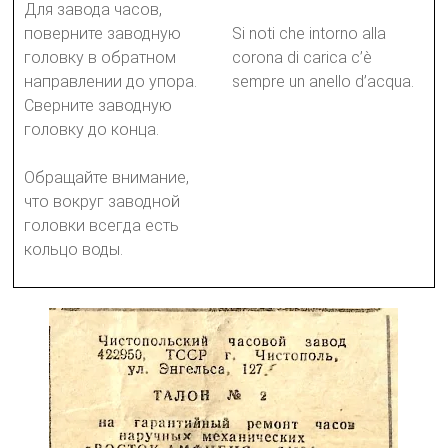
Для завода часов,
поверните заводную
Si noti che intorno alla
головку в обратном
corona di carica c’è
направлении до упора.
sempre un anello d’acqua.
Сверните заводную
головку до конца.
Обращайте внимание,
что вокруг заводной
головки всегда есть
кольцо воды.