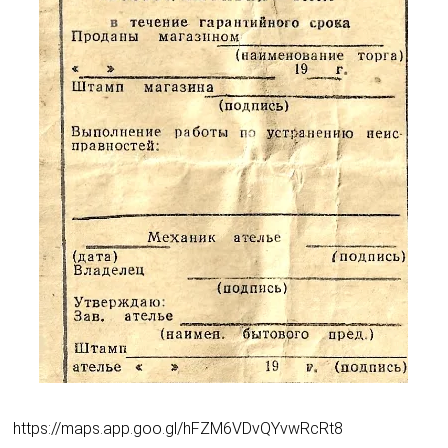
https://maps.app.goo.gl/hFZM6VDvQYvwRcRt8