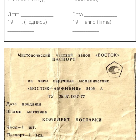
_______________
_______________
Дата _______________
Data _______________
19___г. (подпись)
19___anno (firma)
____________
____________