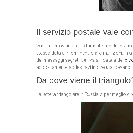
Il servizio postale vale co
Vagoni ferroviari appositamente allestiti erano d
stessa data ai rifornimenti e alle munizioni. I
dei messaggi segreti, veniva affidata a dei
picc
appositamente addestravi inoltre uccidevano i p
Da dove viene il triangolo
La lettera triangolare in Russia o per meglio di