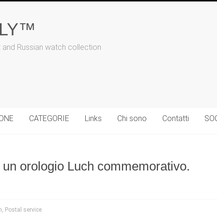
ALY™
t and Russian watch collection
IONE
CATEGORIE
Links
Chi sono
Contatti
SO
o e un orologio Luch commemorativo.
h
,
Postal service