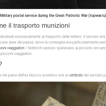
Military postal service during the Great Patriotic War (topwar.ru
me il trasporto munizioni
estinati esclusivamente al trasporto delle lettere. Il servizio era
n alcune aree del paese, dove la consegna era particolarmente peri
ioni viaggiatori
. I tedeschi spesso sparavano ai piccioni cercando
iccioni viaggiatori.
?
re nei paesi dell’ex blocco sovietico era un
simbolo
del servizio po