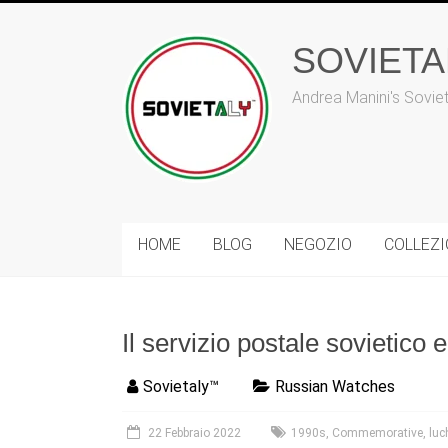
Vai
al
contenuto
SOVIET
Andrea Manini's Sovie
HOME
BLOG
NEGOZIO
COLLEZ
Il servizio postale sovietic
Sovietaly™
Russian Watches
22 Febbraio 2022
1990s
,
Commemorative
,
luc