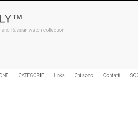
ALY™
t and Russian watch collection
IONE
CATEGORIE
Links
Chi sono
Contatti
SO