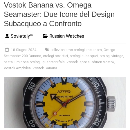
Vostok Banana vs. Omega
Seamaster: Due Icone del Design
Subacqueo a Confronto
Sovietaly™
Russian Watches
18 Giugno 2024
collezionismo orologi
,
meranom
,
Omega
Seamaster 200 Banana
,
orologi sovietici
,
orologi subacquei
,
orologi vintage
,
pasta luminosa orologi
,
quadranti falsi Vostok
,
special edition Vostok
,
Vostok Amphibia
,
Vostok Banana