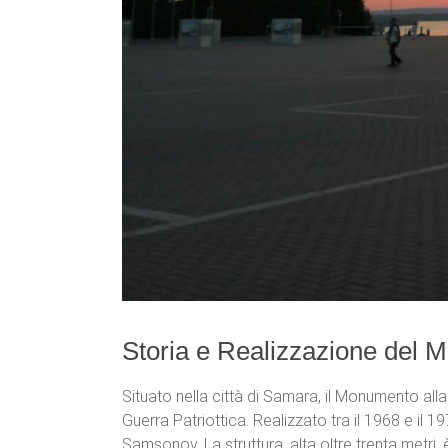
Storia e Realizzazione del
Situato nella città di Samara, il Monumento alla
Guerra Patriottica. Realizzato tra il 1968 e il 
Samsonov. La struttura, alta oltre trenta metri,