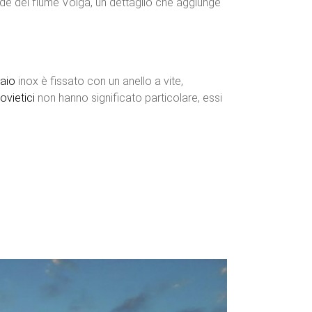
 onde del fiume Volga, un dettaglio che aggiunge
aio
inox è fissato con un anello a vite,
ovietici
non hanno significato particolare, essi