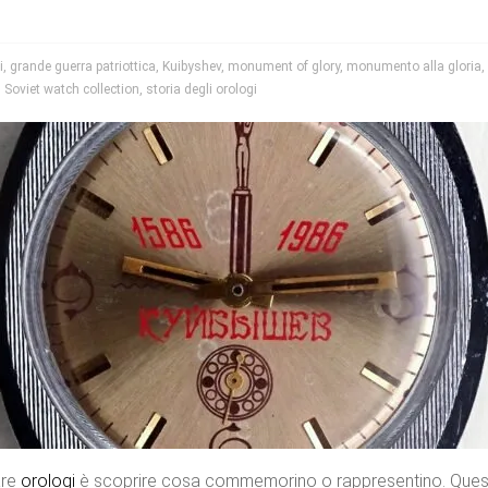
i
,
grande guerra patriottica
,
Kuibyshev
,
monument of glory
,
monumento alla gloria
,
,
Soviet watch collection
,
storia degli orologi
are
orologi
è scoprire cosa commemorino o rappresentino. Quest