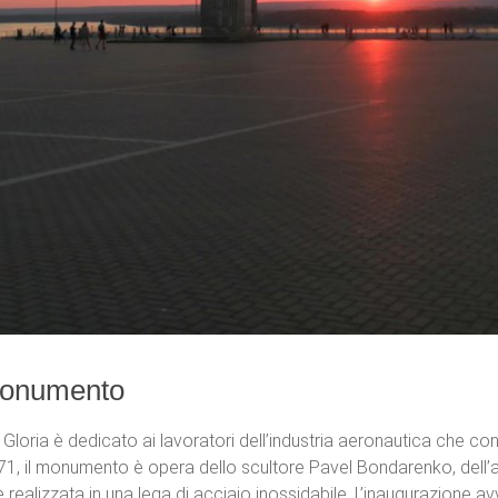
 Monumento
 Gloria è dedicato ai lavoratori dell’industria aeronautica che c
1971, il monumento è opera dello scultore Pavel Bondarenko, dell’art
 è realizzata in una lega di acciaio inossidabile. L’inaugurazione 