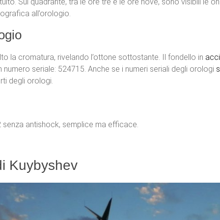
uito. Sul quadrante, tra le ore tre e le ore nove, sono visibili le
grafica all’orologio.
ogio
o la cromatura, rivelando l’ottone sottostante. Il fondello in
acci
n numero seriale: 524715. Anche se i numeri seriali degli orologi
s
ti degli orologi.
2 senza antishock, semplice ma efficace.
 di Kuybyshev