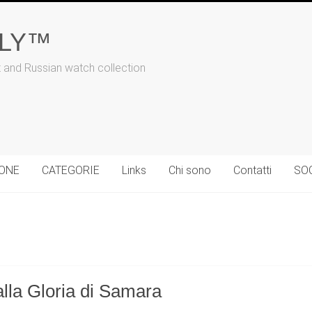
ALY™
t and Russian watch collection
IONE
CATEGORIE
Links
Chi sono
Contatti
SO
lla Gloria di Samara