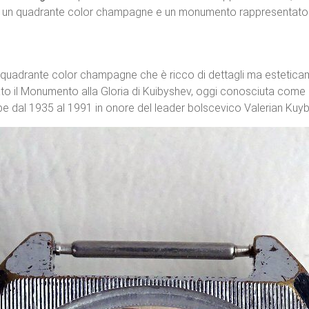
un quadrante color champagne e un monumento rappresentato ch
quadrante color champagne che è ricco di dettagli ma esteticame
ato il Monumento alla Gloria di Kuibyshev, oggi conosciuta come S
be dal 1935 al 1991 in onore del leader bolscevico Valerian Kuy