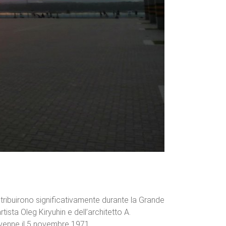
ontribuirono significativamente durante la Grande
ista Oleg Kiryuhin e dell’architetto A.
avvenne il 5 novembre 1971.