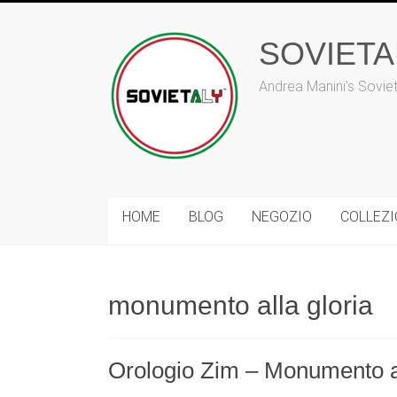
Vai
al
SOVIET
contenuto
Andrea Manini's Sovie
HOME
BLOG
NEGOZIO
COLLEZ
monumento alla gloria
Orologio Zim – Monumento a