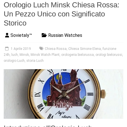
Orologio Luch Minsk Chiesa Rossa:
Un Pezzo Unico con Significato
Storico
Sovietaly™
Russian Watches
1 Aprile 2019
Chiesa Rossa
,
Chiesa Simone Elena
,
funzione
24h
,
luch
,
Minsk
,
Minsk Watch Plant
,
orologeria bielorussa
,
orologi bielorussi
,
orologio Luch
,
storia Luch