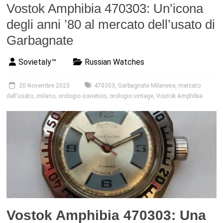
Vostok Amphibia 470303: Un’icona
degli anni ’80 al mercato dell’usato di
Garbagnate
Sovietaly™
Russian Watches
20 Novembre 2023
470303
,
Garbagnate Milanese
,
mercato
dell'usato
,
milano
,
orologio sovietico
,
orologio vintage
,
Vostok Amphibia
Vostok Amphibia 470303: Una