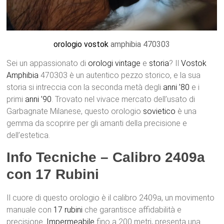
orologio
vostok
amphibia 470303
Sei un appassionato di
orologi
vintage
e
storia
? Il
Vostok
Amphibia
470303 è un autentico pezzo storico, e la sua
storia si intreccia con la seconda metà degli
anni ’80
e i
primi
anni ’90
. Trovato nel vivace mercato dell’usato di
Garbagnate Milanese, questo orologio
sovietico
è una
gemma da scoprire per gli amanti della precisione e
dell’estetica.
Info Tecniche – Calibro 2409a
con 17 Rubini
Il cuore di questo orologio è il calibro 2409a, un movimento
manuale con
17 rubini
che garantisce affidabilità e
precisione.
Impermeabile
fino a 200 metri, presenta una