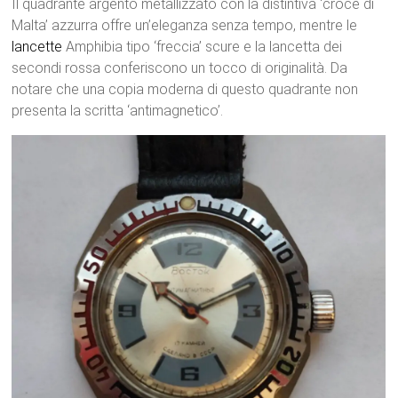
Il quadrante argento metallizzato con la distintiva ‘croce di
Malta’ azzurra offre un’eleganza senza tempo, mentre le
lancette
Amphibia tipo ‘freccia’ scure e la lancetta dei
secondi rossa conferiscono un tocco di originalità. Da
notare che una copia moderna di questo quadrante non
presenta la scritta ‘antimagnetico’.