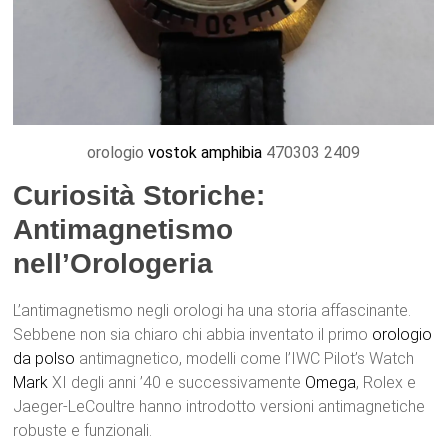
orologio
vostok amphibia
470303 2409
Curiosità Storiche:
Antimagnetismo
nell’Orologeria
L’antimagnetismo negli orologi ha una storia affascinante.
Sebbene non sia chiaro chi abbia inventato il primo
orologio
da polso
antimagnetico, modelli come l’IWC Pilot’s Watch
Mark
XI degli anni ’40 e successivamente
Omega
, Rolex e
Jaeger-LeCoultre hanno introdotto versioni antimagnetiche
robuste e funzionali.