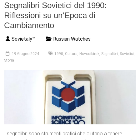
Segnalibri Sovietici del 1990:
Riflessioni su un’Epoca di
Cambiamento
Sovietaly™
Russian Watches
19 Giugno 2024
1990
,
Cultura
,
Novosibirsk
,
Segnalibri
,
Sovietici
,
Storia
I segnalibri sono strumenti pratici che aiutano a tenere il