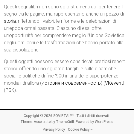
Questi segnalibri non sono solo strumenti utili per tenere il
segno tra le pagine, ma rappresentano anche un pezzo di
storia
, riflettendo i valori, le riforme e le celebrazioni di
un’epoca ormai passata. Ciascuno di essi offre
un’opportunità per comprendere meglio l’Unione Sovietica
degli ultimi anni e le trasformazioni che hanno portato alla
sua dissoluzione.
Questi oggetti possono essere considerati preziosi reperti
storici, offrendo uno sguardo tangibile sulle dinamiche
sociali e politiche di fine ‘900 in una delle superpotenze
mondiali di allora​ (
История и современность
)​​ (
VKevent
)​​
(
РБК
)​.
Copyright © 2026
SOVIETALY™
. Tutti i diritti riservati.
Theme:
Accelerate
by ThemeGrill. Powered by
WordPress
.
Privacy Policy
Cookie Policy –