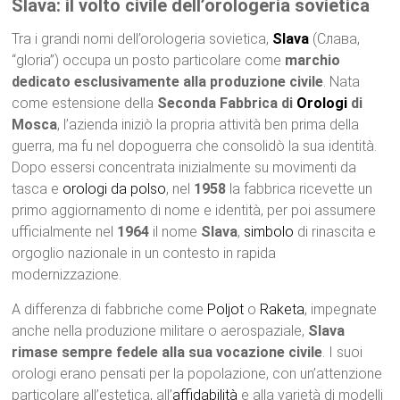
Slava: il volto civile dell’orologeria sovietica
Tra i grandi nomi dell’orologeria sovietica,
Slava
(Слава,
“gloria”) occupa un posto particolare come
marchio
dedicato esclusivamente alla produzione civile
. Nata
come estensione della
Seconda Fabbrica di
Orologi
di
Mosca
, l’azienda iniziò la propria attività ben prima della
guerra, ma fu nel dopoguerra che consolidò la sua identità.
Dopo essersi concentrata inizialmente su movimenti da
tasca e
orologi da polso
, nel
1958
la fabbrica ricevette un
primo aggiornamento di nome e identità, per poi assumere
ufficialmente nel
1964
il nome
Slava
,
simbolo
di rinascita e
orgoglio nazionale in un contesto in rapida
modernizzazione.
A differenza di fabbriche come
Poljot
o
Raketa
, impegnate
anche nella produzione militare o aerospaziale,
Slava
rimase sempre fedele alla sua vocazione civile
. I suoi
orologi erano pensati per la popolazione, con un’attenzione
particolare all’estetica, all’
affidabilità
e alla varietà di modelli