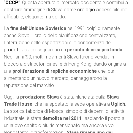
“
CCCP
”. Questa apertura al mercato occidentale contribuì a
costruire l’immagine di Slava come
orologio
accessibile ma
affidabile, elegante ma solido.
La
fine dell’Unione Sovietica
nel 1991 colpì duramente
anche Slava: il crollo della pianificazione centralizzata,
l’interruzione delle esportazioni e la concorrenza dei
prodotti
asiatici segnarono un
periodo di crisi profonda
.
Negli anni ’90, molti movimenti Slava furono venduti in
blocco a distributori cinesi e di Hong Kong, dando origine a
una
proliferazione di repliche economiche
che, pur
alimentando un nuovo mercato, danneggiarono la
reputazione del marchio.
Oggi, la
produzione Slava
è stata rilanciata dalla
Slava
Trade House
, che ha spostato la sede operativa a
Uglich
.
La storica fabbrica di Mosca, simbolo di decenni di attività
industriale, è stata
demolita nel 2011
, lasciando il posto a
un nuovo capitolo più ridimensionato ma ancora vivo.
Nonostante le trasformazioni,
Slava rimane uno dei