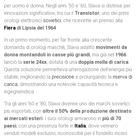
per uomo e donna. Negli anni ’50 e ’60, Slava si distinse per
innovazioni significative, tra cui il
Transistor
, uno dei primi
orologi elettronici
sovietici
, che ricevette un premio alla
Fiera
di Lipsia del 1964
.
In un primo momento, per far fronte alla crescente
domanda di orologi maschili, Slava adattò
movimenti da
donna montandoli in casse più grandi
, ma già nel
1966
lanciò la
serie 24xx
, dotata di una
doppia molla di carica
.
Questa soluzione permetteva un’erogazione dell’energia più
stabile, migliorando la
precisione
e prolungando la
riserva di
carica
, dimostrando una notevole capacità tecnica e
ingegneristica.
Tra gli anni ’60 e ’80, Slava divenne uno dei marchi sovietici
più esportati, con
oltre il 50% della produzione destinato
ai mercati esteri
. I suoi orologi arrivarono in
più di 70
paesi
, con una presenza forte in
Italia
, dove vennero
venduti modelli esclusivi, riconoscibili per il fondello inciso