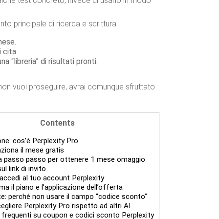
alche test concreto, invece di usarlo in modo
o principale di ricerca e scrittura.
 mese.
 cita.
“libreria” di risultati pronti.
e non vuoi proseguire, avrai comunque sfruttato
Contents
ne: cos’è Perplexity Pro
iona il mese gratis
 passo passo per ottenere 1 mese omaggio
ul link di invito
accedi al tuo account Perplexity
a il piano e l’applicazione dell’offerta
e: perché non usare il campo “codice sconto”
gliere Perplexity Pro rispetto ad altri AI
requenti su coupon e codici sconto Perplexity