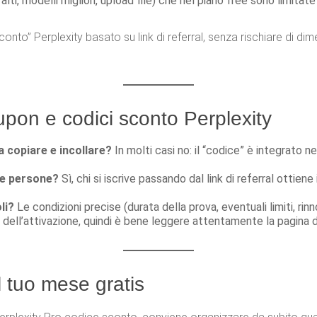
 alti, modelli migliori, upload file) che nel piano free sono limitate
to” Perplexity basato su link di referral, senza rischiare di diment
pon e codici sconto Perplexity
a copiare e incollare?
In molti casi no: il “codice” è integrato ne
re persone?
Sì, chi si iscrive passando dal link di referral ottien
li?
Le condizioni precise (durata della prova, eventuali limiti, 
dell’attivazione, quindi è bene leggere attentamente la pagina 
l tuo mese gratis