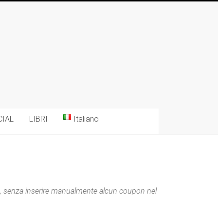
CIAL
LIBRI
Italiano
ito, senza inserire manualmente alcun coupon nel