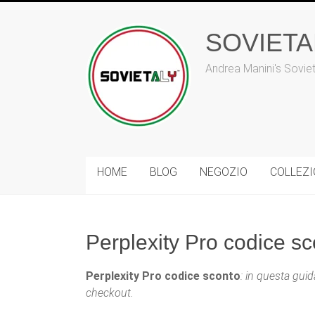
Vai
al
SOVIET
contenuto
Andrea Manini's Sovie
HOME
BLOG
NEGOZIO
COLLEZ
Perplexity Pro codice sco
Perplexity Pro codice sconto
: in questa gui
checkout.