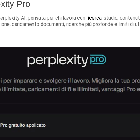
xity Pro
erplexity AI, pensata per chi lavora con
ricerca
, studio, contenut
one, caricamento documenti, ricerche più profonde e limiti di utili