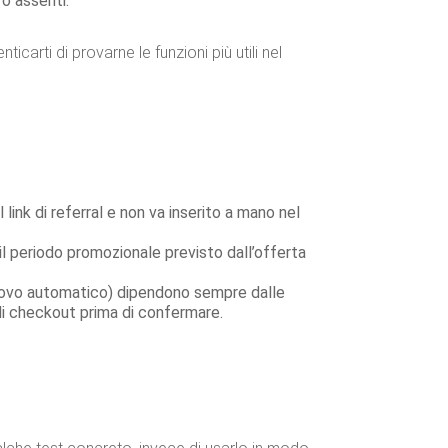
 o assenti.
icarti di provarne le funzioni più utili nel
l link di referral e non va inserito a mano nel
e il periodo promozionale previsto dall’offerta
rinnovo automatico) dipendono sempre dalle
di checkout prima di confermare.