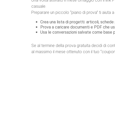
Una volta attivato il mese omaggio con il link
casuale.
Preparare un piccolo “piano di prova” ti aiuta a
Crea una lista di progetti: articoli, schede
Prova a caricare documenti e PDF che usi s
Usa le conversazioni salvate come base per f
Se al termine della prova gratuita decidi di co
al massimo il mese ottenuto con il tuo “coupon 