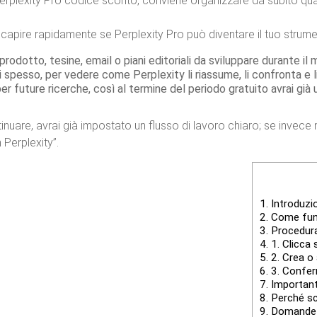
 Perplexity Pro codice sconto, conviene organizzare da subito qu
 capire rapidamente se Perplexity Pro può diventare il tuo strument
 prodotto, tesine, email o piani editoriali da sviluppare durante il
pesso, per vedere come Perplexity li riassume, li confronta e li
uture ricerche, così al termine del periodo gratuito avrai già una 
ntinuare, avrai già impostato un flusso di lavoro chiaro; se invec
Perplexity”.
1.
Introduzio
2.
Come funz
3.
Procedura
4.
1. Clicca s
5.
2. Crea o 
6.
3. Conferm
7.
Important
8.
Perché sce
9.
Domande f